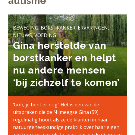
autisme
a
o
k
j
v
u
s
k
i
d
t
t
g
BEWEGING, BORSTKANKER, ERVARINGEN,
e
a
NIEUWS, VOEDING
g
t
Gina herstelde van
e
i
n
borstkanker en helpt
e
k
a
nu andere mensen
n
‘bij zichzelf te komen’
k
e
r
‘Goh, je bent er nog.’ Het is één van de
uitspraken die de Nijmeegse Gina (59)
regelmatig hoort als ze de klanten in haar
natuurgeneeskundige praktijk over haar eigen
ziekteproces vertelt. Ja, acht jaar na de diagnose