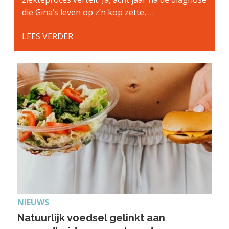
die Gina’s leven op z’n kop zette, …
LEES VERDER
NIEUWS
Natuurlijk voedsel gelinkt aan