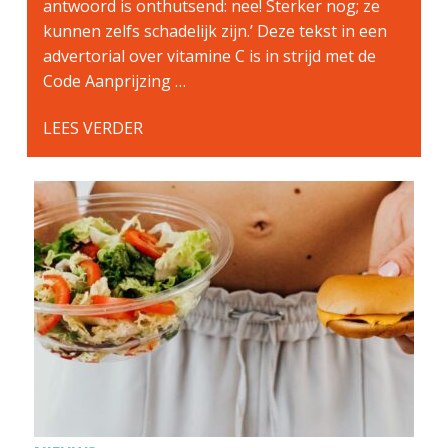
antwoord is onthutsend: nee! Sterker nog; ze
kunnen zelfs schadelijk zijn.’ Deze tekst in een
advertorial over vitamine C is in strijd met de
Code Aanprijzing …
LEES VERDER