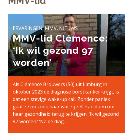
MMV-lid
a
o
k
j
v
u
s
k
i
d
t
t
g
ERVARINGEN, MMV, NIEUWS
e
a
MMV-lid Clémence:
g
t
e
‘Ik wil gezond 97
i
n
e
k
worden’
a
n
k
Als Clémence Brouwers (50) uit Limburg in
e
oktober 2023 de diagnose borstkanker krijgt, is
r
dat een stevige wake-up call. Zonder paniek
gaat ze op zoek naar wat zij zelf kan doen om
haar gezondheid terug te krijgen. ‘Ik wil gezond
97 worden.’ ‘Na de diag …