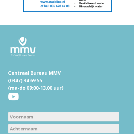
F
o
o
t
Centraal Bureau MMV
e
(0347) 34 69 55
r
(ma-do 09:00-13.00 uur)
N
a
V
m
o