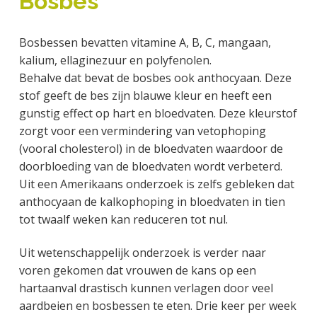
Bosbes
a
o
k
j
v
u
s
k
Bosbessen bevatten vitamine A, B, C, mangaan,
i
d
t
t
kalium, ellaginezuur en polyfenolen.
g
e
Behalve dat bevat de bosbes ook anthocyaan. Deze
a
g
stof geeft de bes zijn blauwe kleur en heeft een
t
e
gunstig effect op hart en bloedvaten. Deze kleurstof
i
n
zorgt voor een vermindering van vetophoping
e
k
(vooral cholesterol) in de bloedvaten waardoor de
a
doorbloeding van de bloedvaten wordt verbeterd.
n
Uit een Amerikaans onderzoek is zelfs gebleken dat
k
anthocyaan de kalkophoping in bloedvaten in tien
e
tot twaalf weken kan reduceren tot nul.
r
Uit wetenschappelijk onderzoek is verder naar
voren gekomen dat vrouwen de kans op een
hartaanval drastisch kunnen verlagen door veel
aardbeien en bosbessen te eten. Drie keer per week