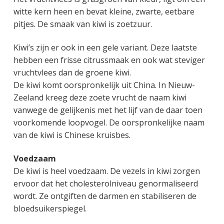
g
a
o
k
witte kern heen en bevat kleine, zwarte, eetbare
e
v
u
s
pitjes. De smaak van kiwi is zoetzuur.
n
i
d
t
k
g
Kiwi’s zijn er ook in een gele variant. Deze laatste
a
a
hebben een frisse citrussmaak en ook wat steviger
n
t
vruchtvlees dan de groene kiwi.
k
i
De kiwi komt oorspronkelijk uit China. In Nieuw-
e
e
Zeeland kreeg deze zoete vrucht de naam kiwi
r
vanwege de gelijkenis met het lijf van de daar toen
voorkomende loopvogel. De oorspronkelijke naam
van de kiwi is Chinese kruisbes.
Voedzaam
De kiwi is heel voedzaam. De vezels in kiwi zorgen
ervoor dat het cholesterolniveau genormaliseerd
wordt. Ze ontgiften de darmen en stabiliseren de
bloedsuikerspiegel.