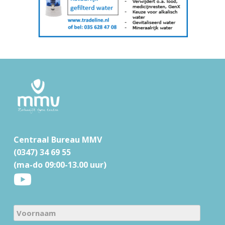
F
o
o
t
Centraal Bureau MMV
e
(0347) 34 69 55
r
(ma-do 09:00-13.00 uur)
N
a