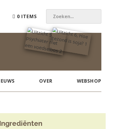
0 ITEMS
Z
O
E
K
E
N
.
.
.
IEUWS
OVER
WEBSHOP
Ingrediënten