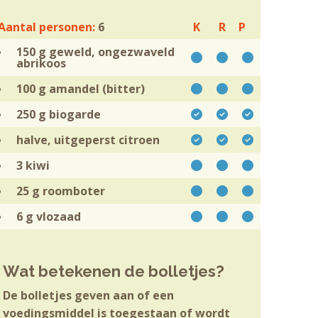
Aantal personen:
6
K
R
P
150 g geweld, ongezwaveld
abrikoos
100 g
amandel (bitter)
250 g
biogarde
halve, uitgeperst
citroen
3
kiwi
25 g
roomboter
6 g
vlozaad
Wat betekenen de bolletjes?
De bolletjes geven aan of een
voedingsmiddel is toegestaan of wordt