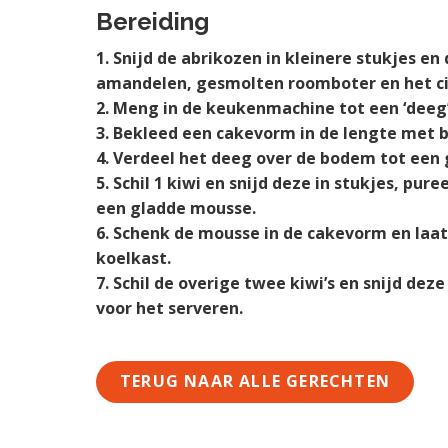
e
a
o
k
Bereiding
n
v
u
s
Snijd de abrikozen in kleinere stukjes e
k
i
d
t
amandelen, gesmolten roomboter en het ci
a
g
Meng in de keukenmachine tot een ‘deeg’
n
a
Bekleed een cakevorm in de lengte met b
k
t
Verdeel het deeg over de bodem tot een gl
e
i
Schil 1 kiwi en snijd deze in stukjes, pu
r
e
een gladde mousse.
Schenk de mousse in de cakevorm en laat 
koelkast.
Schil de overige twee kiwi’s en snijd dez
voor het serveren.
TERUG NAAR ALLE GERECHTEN