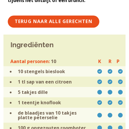
tijdens het ontbijt of een brunch.
TERUG NAAR ALLE GERECHTEN
Ingrediënten
Aantal personen:
10
K
R
P
10 stengels
bieslook
1 tl sap van een
citroen
5 takjes
dille
1 teentje
knoflook
de blaadjes van 10 takjes
platte
peterselie
100 g ongezouten
roomboter