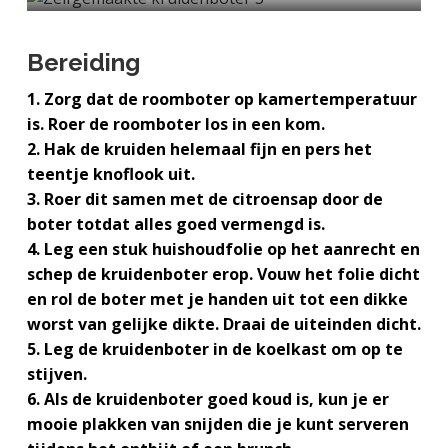
a
o
k
j
v
u
s
k
Bereiding
i
d
t
t
g
1. Zorg dat de roomboter op kamertemperatuur
e
a
is. Roer de roomboter los in een kom.
g
t
2. Hak de kruiden helemaal fijn en pers het
e
i
teentje knoflook uit.
n
e
3. Roer dit samen met de citroensap door de
k
boter totdat alles goed vermengd is.
a
4. Leg een stuk huishoudfolie op het aanrecht en
n
schep de kruidenboter erop. Vouw het folie dicht
k
en rol de boter met je handen uit tot een dikke
e
worst van gelijke dikte. Draai de uiteinden dicht.
r
5. Leg de kruidenboter in de koelkast om op te
stijven.
6. Als de kruidenboter goed koud is, kun je er
mooie plakken van snijden die je kunt serveren