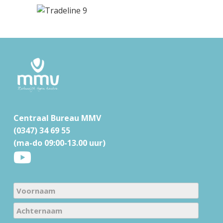
F
o
o
t
e
r
Centraal Bureau MMV
(0347) 34 69 55
(ma-do 09:00-13.00 uur)
N
a
V
m
o