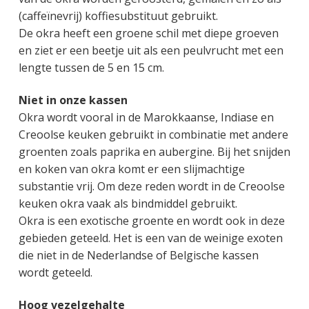
g
a
o
k
(caffeïnevrij) koffiesubstituut gebruikt.
e
v
u
s
De okra heeft een groene schil met diepe groeven
n
i
d
t
en ziet er een beetje uit als een peulvrucht met een
k
g
lengte tussen de 5 en 15 cm.
a
a
n
t
Niet in onze kassen
k
i
Okra wordt vooral in de Marokkaanse, Indiase en
e
e
Creoolse keuken gebruikt in combinatie met andere
r
groenten zoals paprika en aubergine. Bij het snijden
en koken van okra komt er een slijmachtige
substantie vrij. Om deze reden wordt in de Creoolse
keuken okra vaak als bindmiddel gebruikt.
Okra is een exotische groente en wordt ook in deze
gebieden geteeld. Het is een van de weinige exoten
die niet in de Nederlandse of Belgische kassen
wordt geteeld.
Hoog vezelgehalte