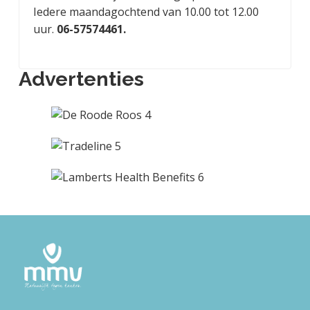
Iedere maandagochtend van 10.00 tot 12.00
uur.
06-57574461.
Advertenties
F
o
o