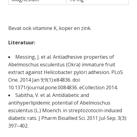
Bevat ook vitamine K, koper en zink.
Literatuur:
Messing, J. et al. Antiadhesive properties of
Abelmoschus esculentus (Okra) immature fruit
extract against Helicobacter pylori adhesion. PLoS
One. 2014 Jan 9;9(1):e84836. doi:
10.1371/journal.pone.0084836. eCollection 2014.
Sabitha, V. et al. Antidiabetic and
antihyperlipidemic potential of Abelmoschus
esculentus (L.) Moench. in streptozotocin-induced
diabetic rats. J Pharm Bioallied Sci. 2011 Jul-Sep; 3(3):
397–402.