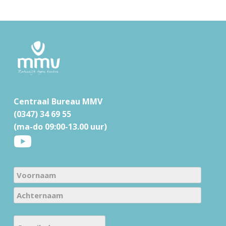
F
o
o
t
Centraal Bureau MMV
e
(0347) 34 69 55
r
(ma-do 09:00-13.00 uur)
N
a
V
m
o
e
A
o
E
c
(