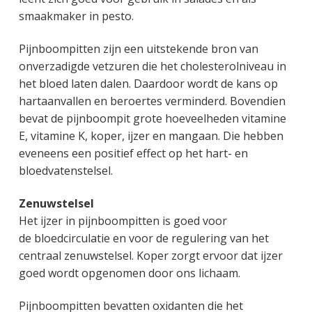
g
a
o
k
smaakmaker in pesto.
e
v
u
s
n
i
d
t
Pijnboompitten zijn een uitstekende bron van
k
g
onverzadigde vetzuren die het cholesterolniveau in
a
a
het bloed laten dalen. Daardoor wordt de kans op
n
t
hartaanvallen en beroertes verminderd. Bovendien
k
i
bevat de pijnboompit grote hoeveelheden vitamine
e
e
E, vitamine K, koper, ijzer en mangaan. Die hebben
r
eveneens een positief effect op het hart- en
bloedvatenstelsel.
Zenuwstelsel
Het ijzer in pijnboompitten is goed voor
de bloedcirculatie en voor de regulering van het
centraal zenuwstelsel. Koper zorgt ervoor dat ijzer
goed wordt opgenomen door ons lichaam.
Pijnboompitten bevatten oxidanten die het