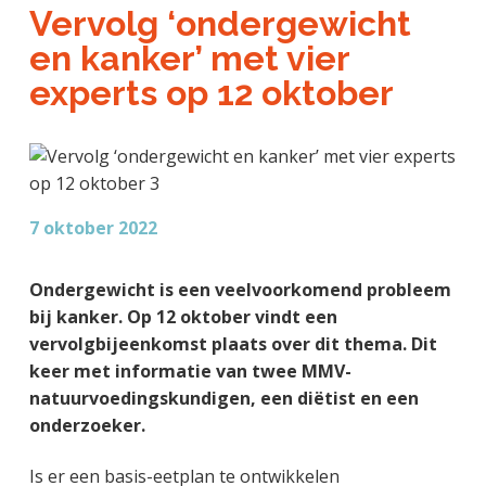
a
o
k
Vervolg ‘ondergewicht
j
v
u
s
en kanker’ met vier
k
i
d
t
t
experts op 12 oktober
g
e
a
g
t
e
i
n
e
k
7 oktober 2022
a
n
Ondergewicht is een veelvoorkomend probleem
k
bij kanker.
Op 12 oktober vindt een
e
vervolgbijeenkomst plaats over dit thema. Dit
r
keer met informatie van twee MMV-
natuurvoedingskundigen, een diëtist en een
onderzoeker.
Is er een basis-eetplan te ontwikkelen