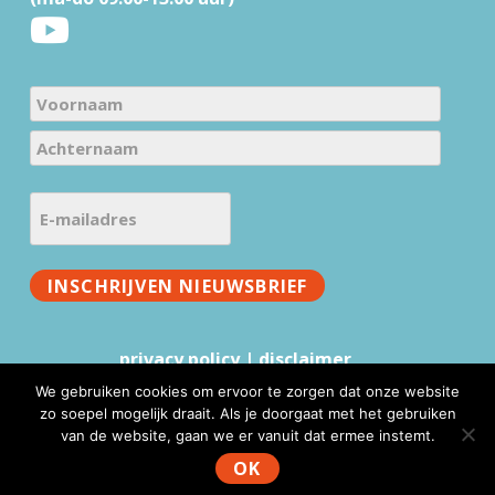
N
a
V
m
o
e
A
o
E
c
(
r
-
h
V
n
m
t
e
a
INSCHRIJVEN NIEUWSBRIEF
a
e
r
a
i
r
e
m
l
n
i
privacy policy
|
disclaimer
a
a
s
We gebruiken cookies om ervoor te zorgen dat onze website
a
d
t
zo soepel mogelijk draait. Als je doorgaat met het gebruiken
m
r
)
van de website, gaan we er vanuit dat ermee instemt.
www.mmv.nl © 2026 |
Website realisatie & advies
:
e
WebFundament
OK
s