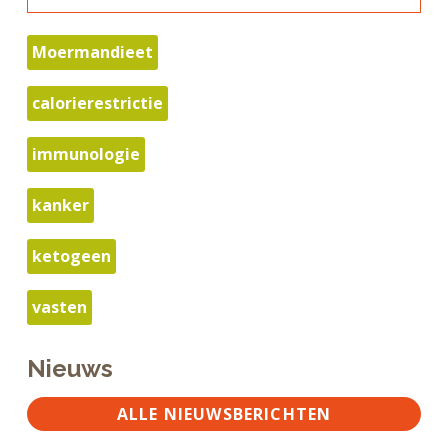
Moermandieet
calorierestrictie
immunologie
kanker
ketogeen
vasten
Nieuws
ALLE NIEUWSBERICHTEN