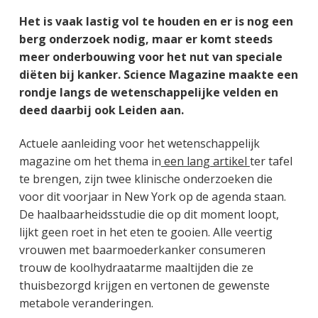
g
a
o
k
Het is vaak lastig vol te houden en er is nog een
e
v
u
s
berg onderzoek nodig, maar er komt steeds
n
i
d
t
meer onderbouwing voor het nut van speciale
k
g
diëten bij kanker. Science Magazine maakte een
a
a
rondje langs de wetenschappelijke velden en
n
t
deed daarbij ook Leiden aan.
k
i
e
e
Actuele aanleiding voor het wetenschappelijk
r
magazine om het thema in
een lang artikel
ter tafel
te brengen, zijn twee klinische onderzoeken die
voor dit voorjaar in New York op de agenda staan.
De haalbaarheidsstudie die op dit moment loopt,
lijkt geen roet in het eten te gooien. Alle veertig
vrouwen met baarmoederkanker consumeren
trouw de koolhydraatarme maaltijden die ze
thuisbezorgd krijgen en vertonen de gewenste
metabole veranderingen.