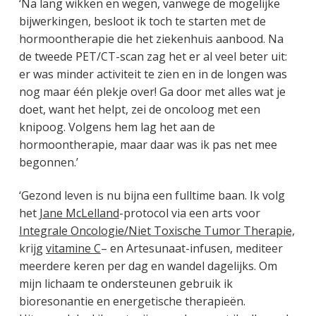
‘Na lang wikken en wegen, vanwege de mogelijke
bijwerkingen, besloot ik toch te starten met de
hormoontherapie die het ziekenhuis aanbood. Na
de tweede PET/CT-scan zag het er al veel beter uit:
er was minder activiteit te zien en in de longen was
nog maar één plekje over! Ga door met alles wat je
doet, want het helpt, zei de oncoloog met een
knipoog. Volgens hem lag het aan de
hormoontherapie, maar daar was ik pas net mee
begonnen.’
‘Gezond leven is nu bijna een fulltime baan. Ik volg
het
Jane McLelland
-protocol via een arts voor
Integrale Oncologie/Niet Toxische Tumor Therapie,
krijg
vitamine C
– en Artesunaat-infusen, mediteer
meerdere keren per dag en wandel dagelijks. Om
mijn lichaam te ondersteunen gebruik ik
bioresonantie en energetische therapieën.