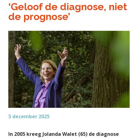
a
o
k
‘Geloof de diagnose, niet
j
v
u
s
de prognose’
k
i
d
t
t
g
e
a
g
t
e
i
n
e
k
a
n
k
e
r
5 december 2025
In 2005 kreeg Jolanda Walet (65) de diagnose