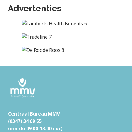
Advertenties
F
o
o
t
Centraal Bureau MMV
e
(0347) 34 69 55
r
(ma-do 09:00-13.00 uur)