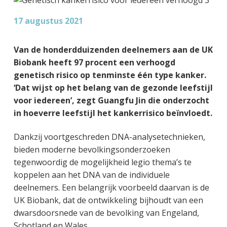
g
a
o
k
e
v
u
s
17 augustus 2021
n
i
d
t
k
g
Van de honderdduizenden deelnemers aan de UK
a
a
Biobank heeft 97 procent een verhoogd
n
t
genetisch risico op tenminste één type kanker.
k
i
‘Dat wijst op het belang van de gezonde leefstijl
e
e
voor iedereen’, zegt Guangfu Jin die onderzocht
r
in hoeverre leefstijl het kankerrisico beïnvloedt.
Dankzij voortgeschreden DNA-analysetechnieken,
bieden moderne bevolkingsonderzoeken
tegenwoordig de mogelijkheid legio thema’s te
koppelen aan het DNA van de individuele
deelnemers. Een belangrijk voorbeeld daarvan is de
UK Biobank, dat de ontwikkeling bijhoudt van een
dwarsdoorsnede van de bevolking van Engeland,
Schotland en Wales.