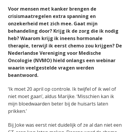
g
a
o
k
Voor mensen met kanker brengen de
e
v
u
s
crisismaatregelen extra spanning en
n
i
d
t
onzekerheid met zich mee. Gaat mijn
k
g
behandeling door? Krijg ik de zorg die ik nodig
a
a
heb? Waarom krijg ik ineens hormonale
n
t
therapie, terwijl ik eerst chemo zou krijgen? De
k
i
Nederlandse Vereniging voor Medische
e
e
Oncologie (NVMO) hield onlangs een webinar
r
waarin veelgestelde vragen werden
beantwoord.
‘Ik moet 20 april op controle. Ik twijfel of ik wel of
niet moet gaan’, aldus Marijke. ‘Misschien kan ik
mijn bloedwaarden beter bij de huisarts laten
prikken.’
Bij Joke was eerst niet duidelijk of ze al dan niet een