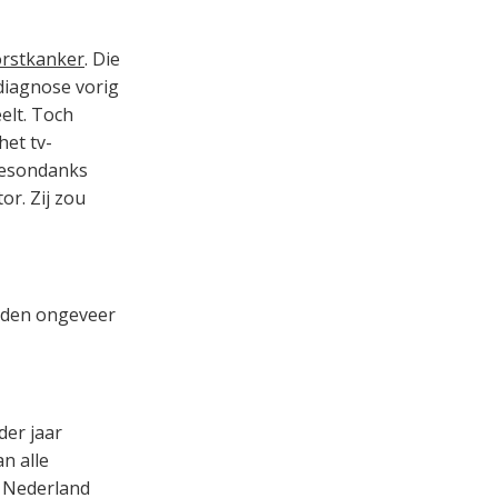
rstkanker
. Die
diagnose vorig
eelt. Toch
et tv-
desondanks
or. Zij zou
rden ongeveer
der jaar
n alle
n Nederland