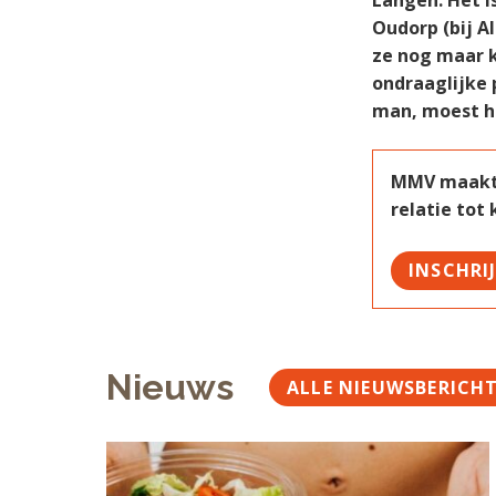
Langen. Het i
Oudorp (bij A
ze nog maar k
ondraaglijke 
man, moest h
MMV maakt w
relatie tot
INSCHRI
Nieuws
ALLE NIEUWSBERICH