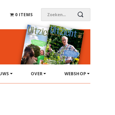
0 ITEMS
Z
O
E
K
E
N
.
.
.
EUWS
OVER
WEBSHOP