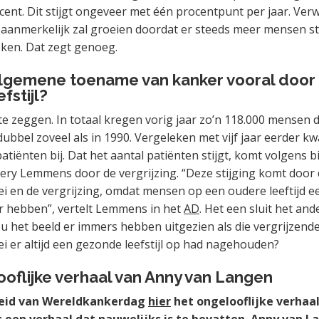
cent. Dit stijgt ongeveer met één procentpunt per jaar. Ver
 aanmerkelijk zal groeien doordat er steeds meer mensen st
ken. Dat zegt genoeg.
lgemene toename van kanker vooral door
fstijl?
k te zeggen. In totaal kregen vorig jaar zo’n 118.000 mensen
dubbel zoveel als in 1990. Vergeleken met vijf jaar eerder k
tiënten bij. Dat het aantal patiënten stijgt, komt volgens b
ery Lemmens door de vergrijzing. “Deze stijging komt door
i en de vergrijzing, omdat mensen op een oudere leeftijd e
r hebben”, vertelt Lemmens in het
AD
. Het een sluit het an
zou het beeld er immers hebben uitgezien als die vergrijzend
i er altijd een gezonde leefstijl op had nagehouden?
oflijke verhaal van Anny van Langen
eid van Wereldkankerdag
hier
het ongelooflijke verhaa