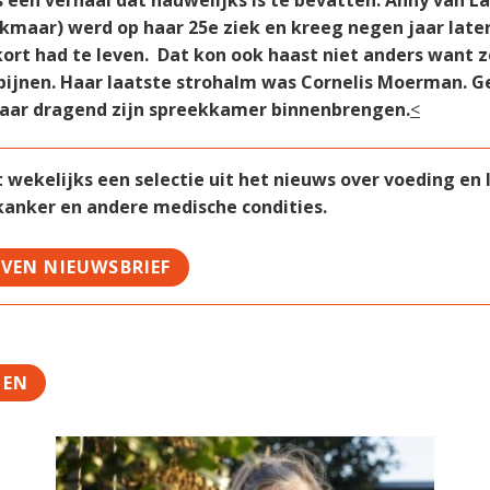
s een verhaal dat nauwelijks is te bevatten. Anny van L
lkmaar) werd op haar 25e ziek en kreeg negen jaar later
ort had te leven. Dat kon ook haast niet anders want z
pijnen. Haar laatste strohalm was Cornelis Moerman. G
aar dragend zijn spreekkamer binnenbrengen.
<
ekelijks een selectie uit het nieuws over voeding en le
 kanker en andere medische condities.
JVEN NIEUWSBRIEF
TEN