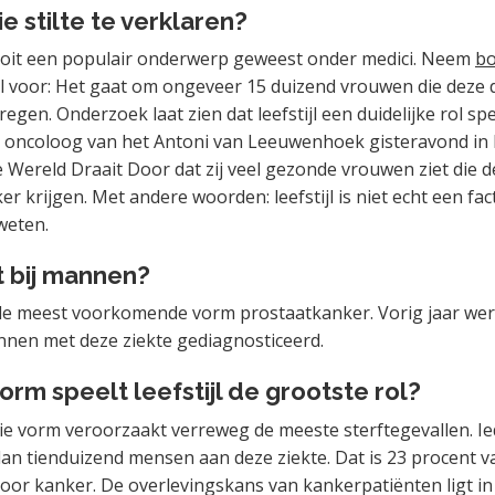
e stilte te verklaren?
ooit een populair onderwerp geweest onder medici. Neem
bo
 voor: Het gaat om ongeveer 15 duizend vrouwen die deze 
regen. Onderzoek laat zien dat leefstijl een duidelijke rol sp
 oncoloog van het Antoni van Leeuwenhoek gisteravond in h
ereld Draait Door dat zij veel gezonde vrouwen ziet die 
r krijgen. Met andere woorden: leefstijl is niet echt een fact
weten.
t bij mannen?
 de meest voorkomende vorm prostaatkanker. Vorig jaar we
nen met deze ziekte gediagnosticeerd.
vorm speelt leefstijl de grootste rol?
ie vorm veroorzaakt verreweg de meeste sterftegevallen. Ie
an tienduizend mensen aan deze ziekte. Dat is 23 procent va
door kanker. De overlevingskans van kankerpatiënten ligt i