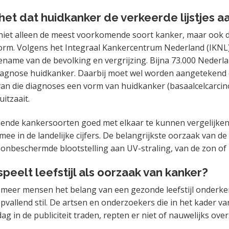
et dat huidkanker de verkeerde lijstjes a
niet alleen de meest voorkomende soort kanker, maar ook d
rm. Volgens het Integraal Kankercentrum Nederland (IKNL)
ename van de bevolking en vergrijzing. Bijna 73.000 Nederl
diagnose huidkanker. Daarbij moet wel worden aangetekend 
van die diagnoses een vorm van huidkanker (basaalcelcarcin
uitzaait.
lende kankersoorten goed met elkaar te kunnen vergelijken,
mee in de landelijke cijfers. De belangrijkste oorzaak van de 
onbeschermde blootstelling aan UV-straling, van de zon o
speelt leefstijl als oorzaak van kanker?
meer mensen het belang van een gezonde leefstijl onderken
pvallend stil. De artsen en onderzoekers die in het kader va
 in de publiciteit traden, repten er niet of nauwelijks over