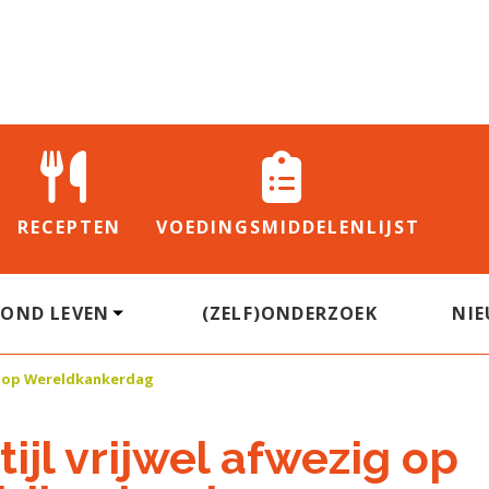
RECEPTEN
VOEDINGS
MIDDELENLIJST
ZOND LEVEN
(ZELF)ONDERZOEK
NI
ig op Wereldkankerdag
tijl vrijwel afwezig op