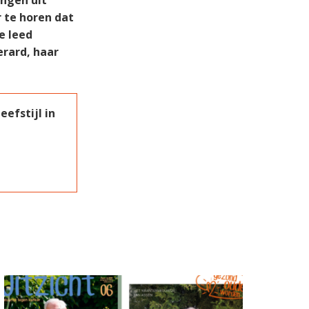
angen uit
 te horen dat
e leed
erard, haar
efstijl in