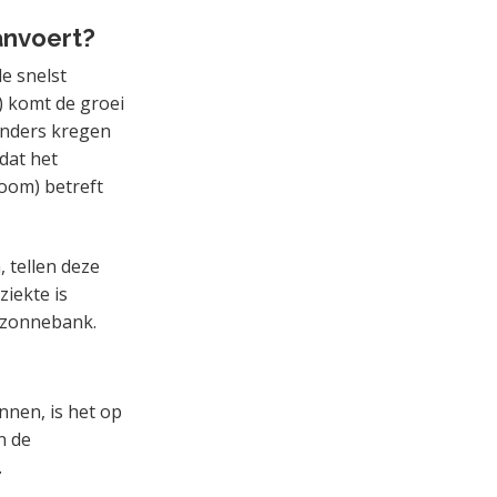
anvoert?
e snelst
 komt de groei
anders kregen
dat het
oom) betreft
 tellen deze
ziekte is
f zonnebank.
nen, is het op
n de
.