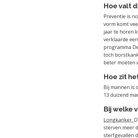
Hoe valt di
Preventie is n
vorm komt veel
jaar te horen k
verklaarde een
programma De W
toch borstkanke
beter moeten 
Hoe zit he
Bij mannen is
13 duizend man
Bij welke 
Longkanker.
D
sterven meer d
sterfgevallen 