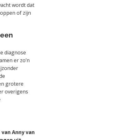
wacht wordt dat
oppen of zijn
 een
 de diagnose
wamen er zo’n
ijzonder
 de
en grotere
der overigens
e
l van Anny van