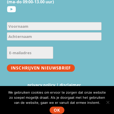
r
(ma-do 09:00-13.00 uur)
N
a
V
m
o
e
A
o
E
c
(
r
-
h
V
n
m
t
e
a
INSCHRIJVEN NIEUWSBRIEF
a
e
r
a
i
r
e
m
l
n
i
privacy policy
|
disclaimer
a
a
s
We gebruiken cookies om ervoor te zorgen dat onze website
a
d
t
zo soepel mogelijk draait. Als je doorgaat met het gebruiken
m
r
)
van de website, gaan we er vanuit dat ermee instemt.
www.mmv.nl © 2026 |
Website realisatie & advies
:
e
WebFundament
OK
s