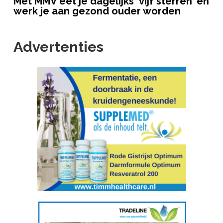
Met MMV eet je dagelijks ‘vijf sterren’ en
werk je aan gezond ouder worden
Advertenties