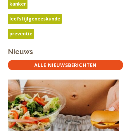
kanker
leefstijlgeneeskunde
preventie
Nieuws
ALLE NIEUWSBERICHTEN