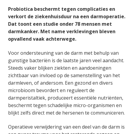
g
a
o
k
Probiotica beschermt tegen complicaties en
e
v
u
s
verkort de ziekenhuisduur na een darmoperatie.
n
i
d
t
Dat toont een studie onder 78 mensen met
k
g
darmkanker. Met name verklevingen bleven
a
a
opvallend vaak achterwege.
n
t
k
i
Voor ondersteuning van de darm met behulp van
e
e
gunstige bacteriën is de laatste jaren veel aandacht.
r
Steeds vaker blijken ziekten en aandoeningen
zichtbaar van invloed op de samenstelling van het
darmleven, of andersom. Een gezond en divers
microbioom bevordert en reguleert de
darmperistaltiek, produceert essentiële nutriënten,
beschermt tegen schadelijke micro-organismen en
blijkt zelfs direct met de hersenen te communiceren.
Operatieve verwijdering van een deel van de darm is