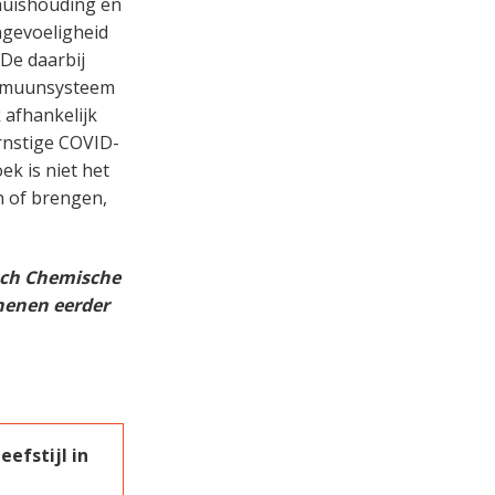
huishouding en
ngevoeligheid
 De daarbij
 immuunsysteem
 afhankelijk
rnstige COVID-
ek is niet het
en of brengen,
isch Chemische
henen eerder
efstijl in