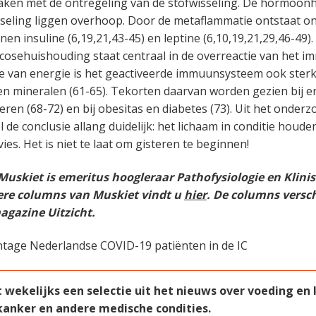
aken met de ontregeling van de stofwisseling. De hormoon
seling liggen overhoop. Door de metaflammatie ontstaat o
n insuline (6,19,21,43-45) en leptine (6,10,19,21,29,46-49).
cosehuishouding staat centraal in de overreactie van het
ve van energie is het geactiveerde immuunsysteem ook sterk
en mineralen (61-65). Tekorten daarvan worden gezien bij e
eren (68-72) en bij obesitas en diabetes (73). Uit het onderzo
l de conclusie allang duidelijk: het lichaam in conditie houd
vies. Het is niet te laat om gisteren te beginnen!
s Muskiet is emeritus hoogleraar Pathofysiologie en Klin
ere columns van Muskiet vindt u
hier
. De columns versc
agazine Uitzicht.
ederlandse COVID-19 patiënten in de IC
ekelijks een selectie uit het nieuws over voeding en le
 kanker en andere medische condities.