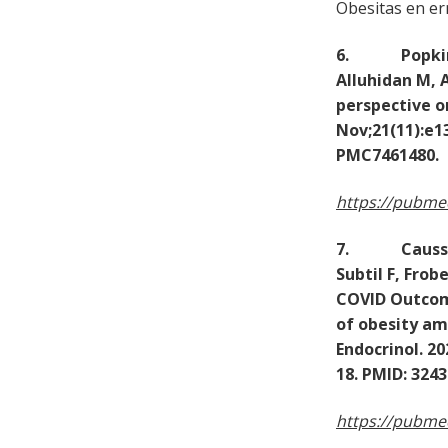
Obesitas en er
6. Popkin BM
Alluhidan M, 
perspective o
Nov;21(11):e13
PMC7461480.
https://pubme
7. Caussy C, 
Subtil F, Frob
COVID Outcom
of obesity am
Endocrinol. 20
18. PMID: 324
https://pubme