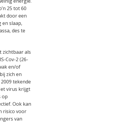
weinig energie.
o’n 25 tot 60
akt door een
 en slaap,
ssa, des te
zichtbaar als
RS-Cov-2 (26-
wak en/of
ij zich en
n 2009 tekende
et virus krijgt
s op
ectief. Ook kan
 risico voor
angers van