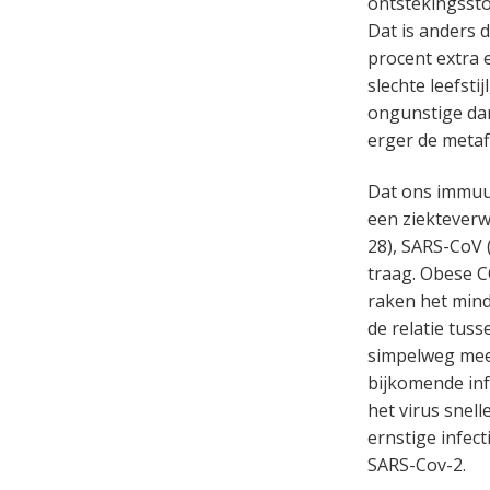
ontstekingssto
Dat is anders d
procent extra 
slechte leefst
ongunstige dar
erger de metaf
Dat ons immuu
een ziekteverwe
28), SARS-CoV 
traag. Obese C
raken het minde
de relatie tuss
simpelweg meer
bijkomende infe
het virus snel
ernstige infec
SARS-Cov-2.