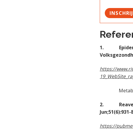
INSCHRI
Refere
1. Epidemiol
Volksgezondhe
https://www.ri
19_WebSite_rap
Metabool
2. Reaven GM
Jun;51(6):931-
https://pubme