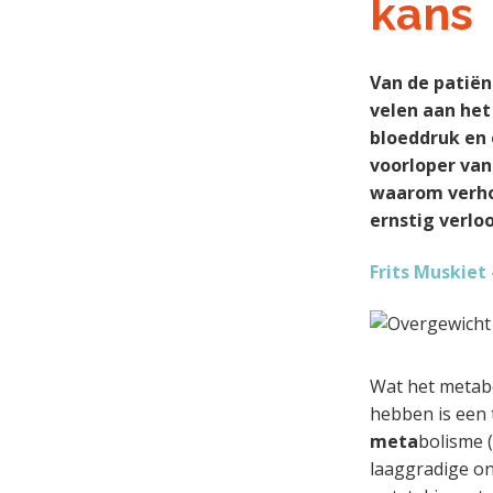
kans
a
o
k
k
v
u
s
t
i
d
t
e
Van de patiën
g
g
velen aan het
a
e
bloeddruk en 
t
n
voorloper van
i
k
waarom verhoo
e
a
ernstig verloo
n
Frits Muskiet 
k
e
r
Wat het metab
hebben is een 
meta
bolisme (
laaggradige on