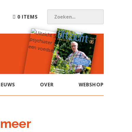
0 ITEMS
Z
O
E
K
E
N
.
.
.
IEUWS
OVER
WEBSHOP
 meer