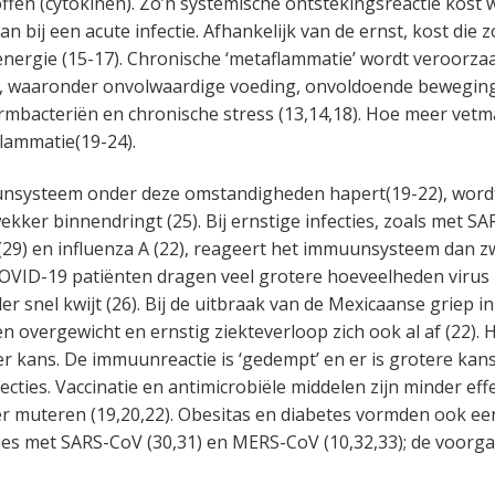
ffen (cytokinen). Zo’n systemische ontstekingsreactie kost 
an bij een acute infectie. Afhankelijk van de ernst, kost die z
energie (15-17). Chronische ‘metaflammatie’ wordt veroorza
ijl, waaronder onvolwaardige voeding, onvoldoende beweging
mbacteriën en chronische stress (13,14,18). Hoe meer vetma
lammatie(19-24).
nsysteem onder deze omstandigheden hapert(19-22), wordt 
kker binnendringt (25). Bij ernstige infecties, zoals met SA
(29) en influenza A (22), reageert het immuunsysteem dan z
OVID-19 patiënten dragen veel grotere hoeveelheden virus b
r snel kwijt (26). Bij de uitbraak van de Mexicaanse griep i
en overgewicht en ernstig ziekteverloop zich ook al af (22). H
 kans. De immuunreactie is ‘gedempt’ en er is grotere kan
cties. Vaccinatie en antimicrobiële middelen zijn minder eff
ler muteren (19,20,22). Obesitas en diabetes vormden ook een
ties met SARS-CoV (30,31) en MERS-CoV (10,32,33); de voorg