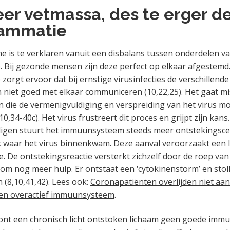
er vetmassa, des te erger d
ammatie
 is te verklaren vanuit een disbalans tussen onderdelen v
 Bij gezonde mensen zijn deze perfect op elkaar afgestemd
zorgt ervoor dat bij ernstige virusinfecties de verschillend
 niet goed met elkaar communiceren (10,22,25). Het gaat mis
jn die de vermenigvuldiging en verspreiding van het virus m
,34-40c). Het virus frustreert dit proces en grijpt zijn kans.
digen stuurt het immuunsysteem steeds meer ontstekingsce
k waar het virus binnenkwam. Deze aanval veroorzaakt een l
e. De ontstekingsreactie versterkt zichzelf door de roep van
 om nog meer hulp. Er ontstaat een ‘cytokinenstorm’ en stol
 (8,10,41,42). Lees ook:
Coronapatiënten overlijden niet aan
een overactief immuunsysteem
.
nt een chronisch licht ontstoken lichaam geen goede imm