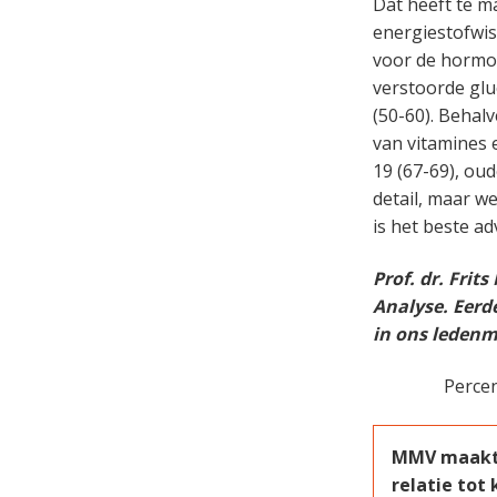
Dat heeft te m
energiestofwis
voor de hormone
verstoorde glu
(50-60). Behal
van vitamines 
19 (67-69), oud
detail, maar we
is het beste ad
Prof. dr. Frit
Analyse. Eerd
in ons ledenm
Percentage N
MMV maakt w
relatie tot