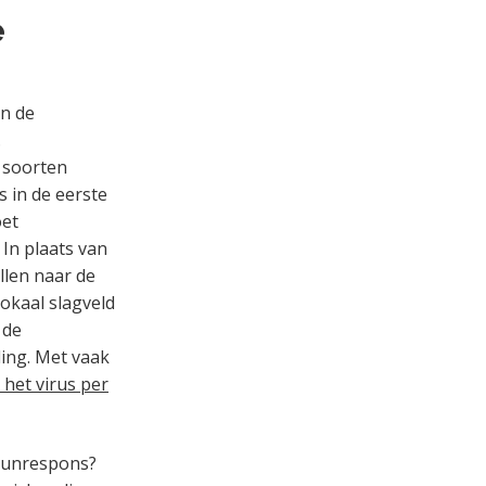
e
an de
.
e soorten
 in de eerste
oet
 In plaats van
llen naar de
okaal slagveld
 de
ling. Met vaak
 het virus per
uunrespons?