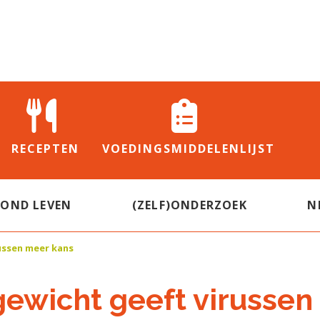
RECEPTEN
VOEDINGS
MIDDELENLIJST
ZOND LEVEN
(ZELF)ONDERZOEK
N
ussen meer kans
ewicht geeft virussen