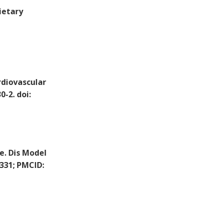
ietary
rdiovascular
0-2. doi:
. Dis Model
7331; PMCID: