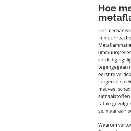
Hoe me
metafl
Het mechanisme
immuunreactie.
Metaflammatie 
(immuun)cellen
verdedigingsli
tegengegaan (10
eerst te verde
longen: de ple
met veel schad
signaalstoffen
fatale gevolgen
se, maar aan 
Waarom vertoo