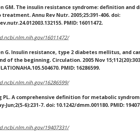
. The insulin resistance syndrome: definition and d
 treatment. Annu Rev Nutr. 2005;25:391-406. doi:
ev.nutr.24.012003.132155. PMID: 16011472.
d.ncbi.nlm.nih.gov/16011472/
Insulin resistance, type 2 diabetes mellitus, and ca
nd of the beginning. Circulation. 2005 Nov 15;112(20):303
ULATIONAHA.105.504670. PMID: 16286599.
d.ncbi.nlm.nih.gov/16286599/
 A comprehensive definition for metabolic syndrome
y-Jun;2(5-6):231-7. doi: 10.1242/dmm.001180. PMID: 1940
d.ncbi.nlm.nih.gov/19407331/