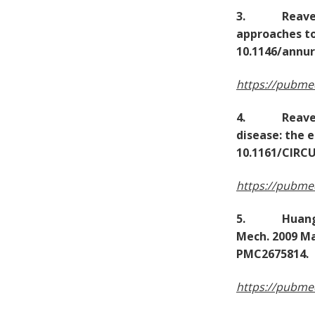
3. Reaven GM
approaches to
10.1146/annur
https://pubme
4. Reaven G. 
disease: the e
10.1161/CIRC
https://pubme
5. Huang PL.
Mech. 2009 Ma
PMC2675814.
https://pubme