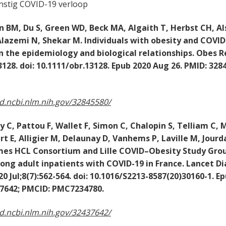
nstig COVID-19 verloop
, Du S, Green WD, Beck MA, Algaith T, Herbst CH, Als
Alazemi N, Shekar M. Individuals with obesity and COVID-
n the epidemiology and biological relationships. Obes R
128. doi: 10.1111/obr.13128. Epub 2020 Aug 26. PMID: 328
d.ncbi.nlm.nih.gov/32845580/
Pattou F, Wallet F, Simon C, Chalopin S, Telliam C, 
ert E, Alligier M, Delaunay D, Vanhems P, Laville M, Jourda
es HCL Consortium and Lille COVID–Obesity Study Grou
ong adult inpatients with COVID-19 in France. Lancet D
20 Jul;8(7):562-564. doi: 10.1016/S2213-8587(20)30160-1. 
37642; PMCID: PMC7234780.
d.ncbi.nlm.nih.gov/32437642/