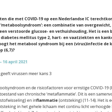
ten die met COVID-19 op een Nederlandse IC terechtkom
 ‘metaboolsyndroom’: een combinatie van overgewicht,
een verstoorde glucose- en vethuishouding. Het is een
 diabetes mellitus type 2, hart- en vaatziekten en kanke
gt het metabool syndroom bij een (virus)infectie de 
p (6,7)?
– 16 april 2021
oolsyndroom en de risicofactoren voor ernstige COVID-19 
toestand van chronische ‘metaflammatie’. Dit is een samen
stofwisseling) en in
flammatie
(ontsteking) (11-14). Het is
tsteking in het gehele lichaam met continu licht verhoogd