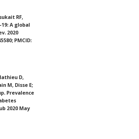
ukait RF,
19: A global
ev. 2020
45580; PMCID:
Mathieu D,
in M, Disse E;
p. Prevalence
iabetes
Epub 2020 May