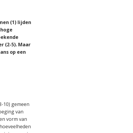
en (1) lijden
 hoge
 bekende
r (2-5). Maar
kans op een
(8-10) gemeen
voeging van
 een vorm van
e hoeveelheden