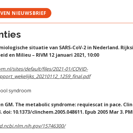
JVEN NIEUWSBRIEF
nties
ogische situatie van SARS-CoV-2 in Nederland. Rijksi
id en Milieu – RIVM 12 januari 2021, 10:00
vm.nl/sites/default/files/2021-01/COVID-
port_wekelijks_20210112_1259_final.pdf
 syndroom
. The metabolic syndrome: requiescat in pace. Clin
8. doi: 10.1373/clinchem.2005.048611. Epub 2005 Mar 3. PM
d.ncbi.nlm.nih.gov/15746300/