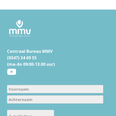
F
o
o
t
Centraal Bureau MMV
e
(0347) 34 69 55
r
(ma-do 09:00-13.00 uur)
N
a
V
m
o
e
A
o
E
c
(
r