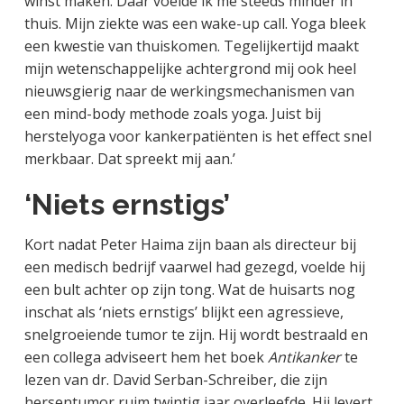
winst maken. Daar voelde ik me steeds minder in
thuis. Mijn ziekte was een wake-up call. Yoga bleek
een kwestie van thuiskomen. Tegelijkertijd maakt
mijn wetenschappelijke achtergrond mij ook heel
nieuwsgierig naar de werkingsmechanismen van
een mind-body methode zoals yoga. Juist bij
herstelyoga voor kankerpatiënten is het effect snel
merkbaar. Dat spreekt mij aan.’
‘Niets ernstigs’
Kort nadat Peter Haima zijn baan als directeur bij
een medisch bedrijf vaarwel had gezegd, voelde hij
een bult achter op zijn tong. Wat de huisarts nog
inschat als ‘niets ernstigs’ blijkt een agressieve,
snelgroeiende tumor te zijn. Hij wordt bestraald en
een collega adviseert hem het boek
Antikanker
te
lezen van dr. David Serban-Schreiber, die zijn
hersentumor ruim twintig jaar overleefde. Hij levert