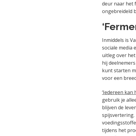
deur naar het 
ongebreideld bl
‘Fermen
Inmiddels is Va
sociale media 
uitleg over he
hij deelnemers
kunt starten m
voor een breed
‘Iedereen kan h
gebruik je all
blijven de lev
spijsvertering
voedingsstoffe
tijdens het pr