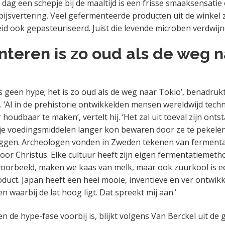
 dag een schepje bij de maaltijd is een frisse smaaksensatie
ijsvertering. Veel gefermenteerde producten uit de winkel 
d ook gepasteuriseerd. Juist die levende microben verdwijn
teren is zo oud als de weg n
s geen hype; het is zo oud als de weg naar Tokio’, benadruk
e. ‘Al in de prehistorie ontwikkelden mensen wereldwijd tec
houdbaar te maken’, vertelt hij. ‘Het zal uit toeval zijn ont
je voedingsmiddelen langer kon bewaren door ze te pekelen,
 leggen. Archeologen vonden in Zweden tekenen van fermenta
oor Christus. Elke cultuur heeft zijn eigen fermentatiemetho
voorbeeld, maken we kaas van melk, maar ook zuurkool is 
duct. Japan heeft een heel mooie, inventieve en ver ontwik
 waarbij de lat hoog ligt. Dat spreekt mij aan.’
n de hype-fase voorbij is, blijkt volgens Van Berckel uit de