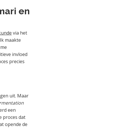
mari en
kunde
via het
‘Ik maakte
orme
tieve invloed
ces precies
ngen uit. Maar
ermentation
werd een
de proces dat
dat opende de