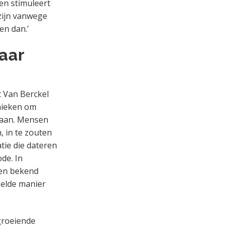
 en stimuleert
zijn vanwege
en dan.’
aar
t Van Berckel
hnieken om
staan. Mensen
 in te zouten
tie die dateren
de. In
een bekend
kelde manier
 groeiende