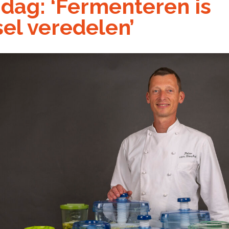
dag: ‘Fermenteren is
el veredelen’