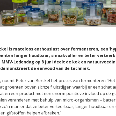
ckel is mateloos enthousiast over fermenteren, een ‘h
enten langer houdbaar, smaakvoller en beter verteerb
e MMV-Ledendag op 8 juni deelt de kok en natuurvoedi
n demonstreert de eenvoud van de techniek.
’, noemt Peter van Berckel het proces van fermenteren. ‘Het 
laat groenten boven zichzelf uitstijgen waarbij er een schat
t en een product met een enorm positieve invloed op de g
len veranderen met behulp van micro-organismen – bacteri
 zo’n manier dat ze beter verteerbaar, langer houdbaar en
n gifstoffen helpen afbreken.’