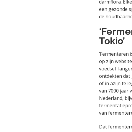
darmflora. Elke
een gezonde sp
de houdbaarhei
‘Fermen
Tokio’
‘Fermenteren i
op zijn websit
voedsel langer 
ontdekten dat 
of in azijn te
van 7000 jaar v
Nederland, bij
fermentatiepro
van fermenteren
Dat fermentere