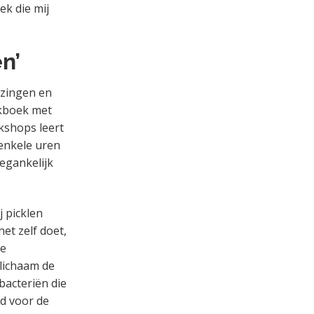
ek die mij
n’
lezingen en
okboek met
kshops leert
 enkele uren
egankelijk
j picklen
et zelf doet,
je
 lichaam de
bacteriën die
ed voor de