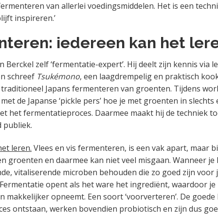
fermenteren van allerlei voedingsmiddelen. Het is een techni
ijft inspireren.’
teren: iedereen kan het lere
n Berckel zelf ‘fermentatie-expert’. Hij deelt zijn kennis via 
en schreef
Tsukémono
, een laagdrempelig en praktisch ko
t traditioneel Japans fermenteren van groenten. Tijdens wor
 met de Japanse ‘pickle pers’ hoe je met groenten in slechts
et het fermentatieproces. Daarmee maakt hij de techniek to
 publiek.
et leren.
Vlees en vis fermenteren, is een vak apart, maar bi
een groenten en daarmee kan niet veel misgaan. Wanneer je h
ende, vitaliserende microben behouden die zo goed zijn voor 
. Fermentatie opent als het ware het ingrediënt, waardoor je
n makkelijker opneemt. Een soort ‘voorverteren’. De goede 
oces ontstaan, werken bovendien probiotisch en zijn dus go