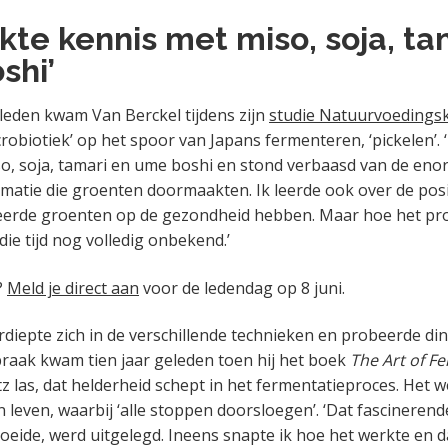
kte kennis met miso, soja, ta
shi’
eleden kwam Van Berckel tijdens zijn
studie Natuurvoedings
robiotiek’ op het spoor van Japans fermenteren, ‘pickelen’. 
o, soja, tamari en ume boshi en stond verbaasd van de en
atie die groenten doormaakten. Ik leerde ook over de posi
eerde groenten op de gezondheid hebben. Maar hoe het pro
die tijd nog volledig onbekend.’
?
Meld je direct aan
voor de ledendag op 8 juni.
rdiepte zich in de verschillende technieken en probeerde di
raak kwam tien jaar geleden toen hij het boek
The Art of F
z las, dat helderheid schept in het fermentatieproces. Het 
n leven, waarbij ‘alle stoppen doorsloegen’. ‘Dat fascineren
oeide, werd uitgelegd. Ineens snapte ik hoe het werkte en 