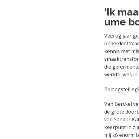
‘Ik maa
ume bo
Veertig jaar g
onderdeel ‘mac
kennis met mis
smaaktransform
die geferment
werkte, was in 
Belangstelling
Van Berckel ve
de grote doorb
van Sandor Kat
keerpunt in zij
mij zó enorm b