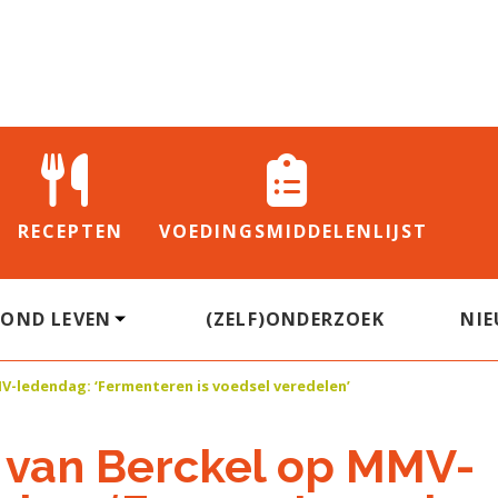
RECEPTEN
VOEDINGS
MIDDELENLIJST
ZOND LEVEN
(ZELF)ONDERZOEK
NI
V-ledendag: ‘Fermenteren is voedsel veredelen’
 van Berckel op MMV-