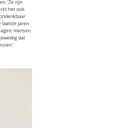
n. ‘Ze zijn
erkt het ook
g ondenkbaar
 laatste jaren
dragen; mensen
geweldig dat
zien.’