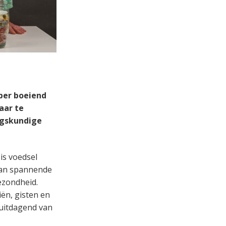
yper boeiend
aar te
ngskundige
is voedsel
 aan spannende
ezondheid.
ën, gisten en
 uitdagend van