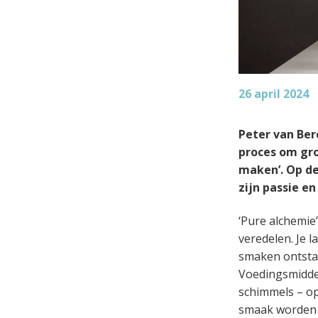
26 april 2024
Peter van Ber
proces om gro
maken’. Op d
zijn passie e
‘Pure alchemie
veredelen. Je 
smaken ontstaa
Voedingsmidde
schimmels – op
smaak worden e