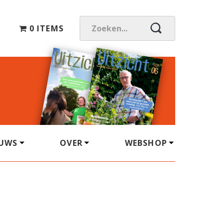
0 ITEMS
Z
O
E
K
E
N
.
.
.
EUWS
OVER
WEBSHOP