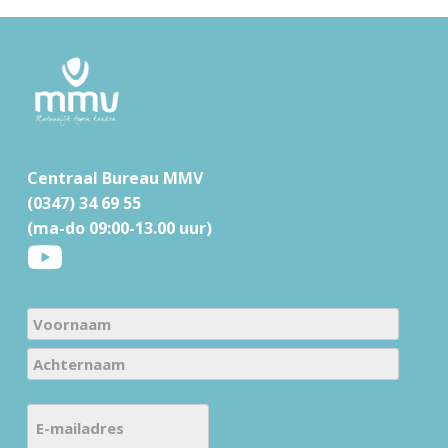
F
o
o
t
Centraal Bureau MMV
e
(0347) 34 69 55
r
(ma-do 09:00-13.00 uur)
N
a
V
m
o
e
A
o
E
c
(
r
-
h
V