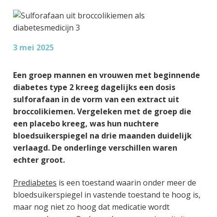
g
a
o
k
e
v
u
s
n
i
d
t
k
g
3 mei 2025
a
a
n
t
Een groep mannen en vrouwen met beginnende
k
i
diabetes type 2 kreeg dagelijks een dosis
e
e
sulforafaan in de vorm van een extract uit
r
broccolikiemen. Vergeleken met de groep die
een placebo kreeg, was hun nuchtere
bloedsuikerspiegel na drie maanden duidelijk
verlaagd. De onderlinge verschillen waren
echter groot.
Prediabetes
is een toestand waarin onder meer de
bloedsuikerspiegel in vastende toestand te hoog is,
maar nog niet zo hoog dat medicatie wordt