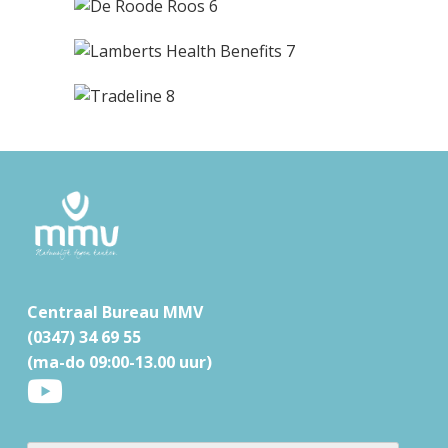
F
o
o
t
Centraal Bureau MMV
e
(0347) 34 69 55
r
(ma-do 09:00-13.00 uur)