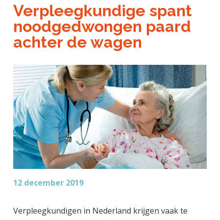
a
o
k
Verpleegkundige spant
j
v
u
s
noodgedwongen paard
k
i
d
t
t
achter de wagen
g
e
a
g
t
e
i
n
e
k
a
n
k
e
r
12 december 2019
Verpleegkundigen in Nederland krijgen vaak te