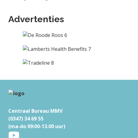
Advertenties
F
o
Centraal Bureau MMV
o
(0347) 34 69 55
t
(ma-do 09:00-13.00 uur)
e