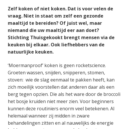
g
a
o
k
Zelf koken of niet koken. Dat is voor velen de
e
v
u
s
vraag. Niet in staat om zelf een gezonde
n
i
d
t
maaltijd te bereiden? Of juist wel, maar
k
g
niemand die uw maaltijd eer aan doet?
a
a
Stichting Thuisgekookt brengt mensen via de
n
t
keuken bij elkaar. Ook liefhebbers van de
k
i
natuurlijke keuken.
e
e
r
‘Moermanproof’ koken is geen rocketscience.
Groeten wassen, snijden, snipperen, stomen,
stoven: wie de slag eenmaal te pakken heeft, kan
zich moeilijk voorstellen dat anderen daar als een
berg tegen opzien. Die als het ware door de broccoli
het bosje kruiden niet meer zien. Voor beginners
kunnen deze routiniers enorm veel betekenen. Al
helemaal wanneer zij midden in zware
behandelingen zitten en al nauwelijks de energie