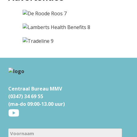
F
o
Centraal Bureau MMV
o
(0347) 34 69 55
t
(ma-do 09:00-13.00 uur)
e
r
N