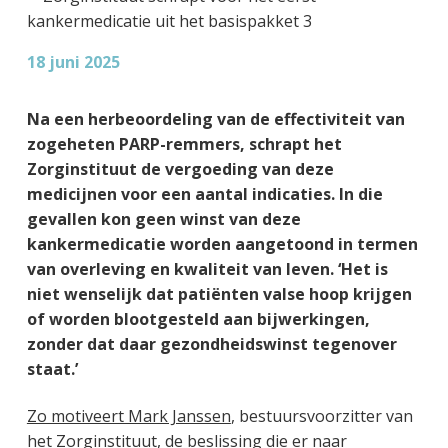
g
a
o
k
e
v
u
s
18 juni 2025
n
i
d
t
k
g
a
a
Na een herbeoordeling van de effectiviteit van
n
t
zogeheten PARP-remmers, schrapt het
k
i
Zorginstituut de vergoeding van deze
e
e
medicijnen voor een aantal indicaties. In die
r
gevallen kon geen winst van deze
kankermedicatie worden aangetoond in termen
van overleving en kwaliteit van leven. ‘Het is
niet wenselijk dat patiënten valse hoop krijgen
of worden blootgesteld aan bijwerkingen,
zonder dat daar gezondheidswinst tegenover
staat.’
Zo motiveert Mark Janssen
, bestuursvoorzitter van
het Zorginstituut, de beslissing die er naar