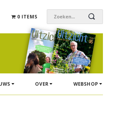
0 ITEMS
Z
O
E
K
E
N
.
.
.
EUWS
OVER
WEBSHOP