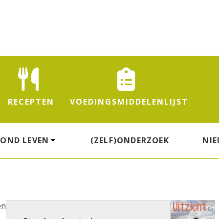
RECEPTEN
VOEDINGS
MIDDELENLIJST
ZOND LEVEN
(ZELF)ONDERZOEK
NI
en