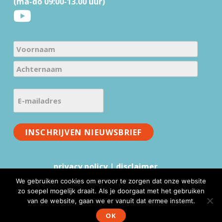
(ma-do 09:00-13.00 uur)
r
N
a
V
m
o
e
A
o
E
c
(
r
-
h
V
n
m
t
e
a
a
INSCHRIJVEN NIEUWSBRIEF
e
r
a
i
r
e
m
l
n
i
privacy policy
|
disclaimer
a
a
s
a
d
We gebruiken cookies om ervoor te zorgen dat onze website
t
m
zo soepel mogelijk draait. Als je doorgaat met het gebruiken
r
)
van de website, gaan we er vanuit dat ermee instemt.
www.mmv.nl © 2026 |
Website realisatie & advies
:
e
WebFundament
OK
s