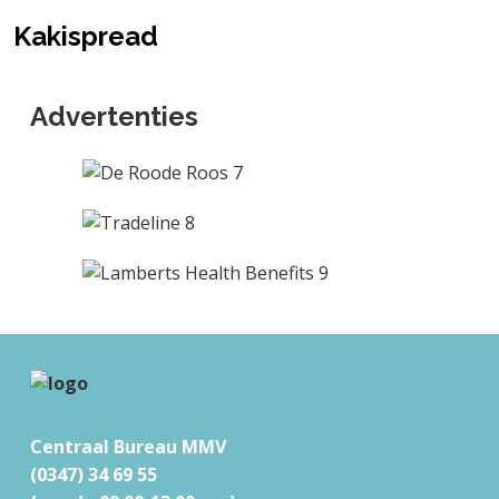
Kakispread
Advertenties
F
o
o
Centraal Bureau MMV
t
(0347) 34 69 55
e