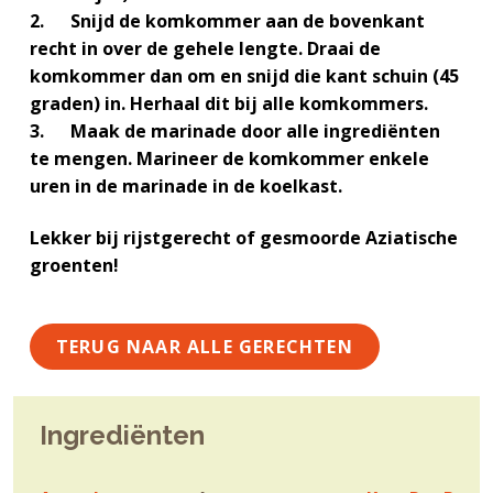
g
a
o
k
2. Snijd de komkommer aan de bovenkant
e
v
u
s
recht in over de gehele lengte. Draai de
n
i
d
t
komkommer dan om en snijd die kant schuin (45
k
g
graden) in. Herhaal dit bij alle komkommers.
a
a
3. Maak de marinade door alle ingrediënten
n
t
te mengen. Marineer de komkommer enkele
k
i
uren in de marinade in de koelkast.
e
e
r
Lekker bij rijstgerecht of gesmoorde Aziatische
groenten!
TERUG NAAR ALLE GERECHTEN
Ingrediënten