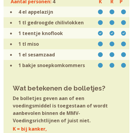
Aantal personen:
4
K
R
P
4 el
appelazijn
1 tl
gedroogde chilivlokken
1 teentje
knoflook
1 tl
miso
1 el
sesamzaad
1 bakje
snoepkomkommers
Wat betekenen de bolletjes?
De bolletjes geven aan of een
voedingsmiddel is toegestaan of wordt
aanbevolen binnen de MMV-
Voedingsrichtlijnen of juist niet.
K = bij kanker,