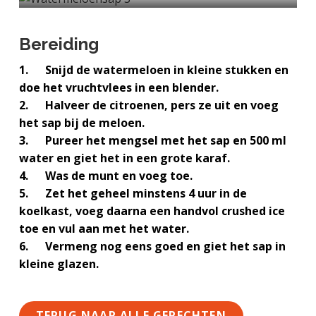
a
o
k
j
v
u
s
k
Bereiding
i
d
t
t
g
1. Snijd de watermeloen in kleine stukken en
e
a
doe het vruchtvlees in een blender.
g
t
2. Halveer de citroenen, pers ze uit en voeg
e
i
het sap bij de meloen.
n
e
3. Pureer het mengsel met het sap en 500 ml
k
water en giet het in een grote karaf.
a
4. Was de munt en voeg toe.
n
5. Zet het geheel minstens 4 uur in de
k
koelkast, voeg daarna een handvol crushed ice
e
toe en vul aan met het water.
r
6. Vermeng nog eens goed en giet het sap in
kleine glazen.
TERUG NAAR ALLE GERECHTEN