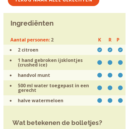
Ingrediënten
Aantal personen:
2
K
R
P
2
citroen
1 hand
gebroken ijsklontjes
(crushed ice)
handvol
munt
500 ml
water toegepast in een
gerecht
halve
watermeloen
Wat betekenen de bolletjes?