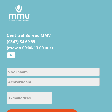
F
o
o
t
e
r
Centraal Bureau MMV
(0347) 34 69 55
(ma-do 09:00-13.00 uur)
N
a
V
m
o
e
A
o
E
c
(
r
-
h
V
n
m
t
e
a