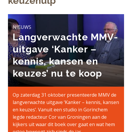
keuzehulp
a
o
k
j
v
u
s
k
i
d
t
t
g
NIEUWS
e
a
Langverwachte MMV-
g
t
e
uitgave ‘Kanker –
i
n
e
k
kennis, kansen en
a
keuzes’ nu te koop
n
k
e
Op zaterdag 31 oktober presenteerde MMV de
r
langverwachte uitgave ‘Kanker – kennis, kansen
en keuzes’. Vanuit een studio in Gorinchem
legde redacteur Cor van Groningen aan de
kijkers uit waar dit boek over gaat en wat hem
ertoe beweegt zich sinds de jar …