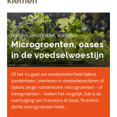
kiemen
a
o
k
j
v
u
s
k
i
d
t
t
g
e
a
g
NIEUWS, ONDERZOEK, VOEDING
t
e
Microgroenten, oases
i
n
e
k
in de voedselwoestijn
a
n
k
Of het nu gaat om voedselzekerheid tijdens
e
pandemieën, overleven in voedselwoestijnen of
r
tijdens lange ruimtereizen: microgroenten – of
kiemgroenten – maken het mogelijk. Dat is de
overtuiging van Francesco di Gioia. ‘Nutriënt-
dichte microgroenten hebb …