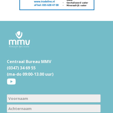
F
o
o
t
Centraal Bureau MMV
e
(0347) 34 69 55
r
(ma-do 09:00-13.00 uur)
N
a
V
m
o