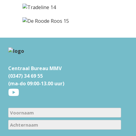
F
o
Centraal Bureau MMV
o
(0347) 34 69 55
t
(ma-do 09:00-13.00 uur)
e
r
N
a
V
m
o
e
A