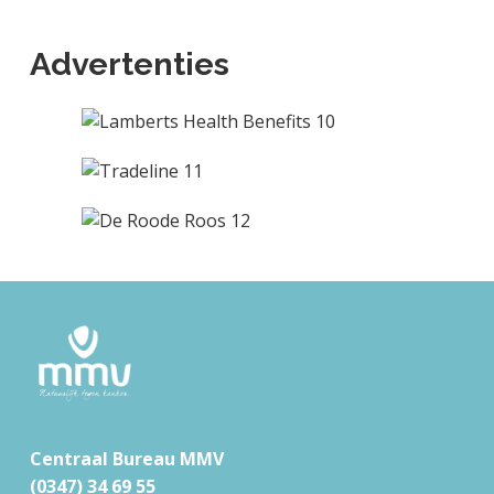
Advertenties
F
o
o
t
Centraal Bureau MMV
e
(0347) 34 69 55