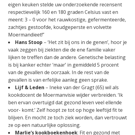
eigen keuken stelde uw onderzoekende recensent
respectievelijk 160 en 180 graden Celsius vast en
meent: 3 – 0 voor het rauwkostige, gefermenteerde,
zachtjes gestoofde, koudgeperste en volvette
Moermandieet!”
Hans Stoop
– ‘Het zit bij ons in de genen’, hoor je
vaak zeggen bij ziekten die de ene familie vaker
lijken te treffen dan de andere. Genetische belasting
is bij kanker echter ‘maar’ in gemiddeld 5 procent
van de gevallen de oorzaak. In de rest van de
gevallen is van erfelijke aanleg geen sprake.
Lijf & Leden
– Ineke van der Gragt (65) wil als
kookdocent de Moermanvisie wijder verbreiden. ‘Ik
ben ervan overtuigd dat gezond leven veel ellende
voor- komt.’ Zelf hoopt ze tot op hoge leeftijd fit te
blijven. En mocht ze toch ziek worden, dan vertrouwt
ze op een natuurlijke oplossing.
Marlie’s kookboekenhoek
: Fit en gezond met