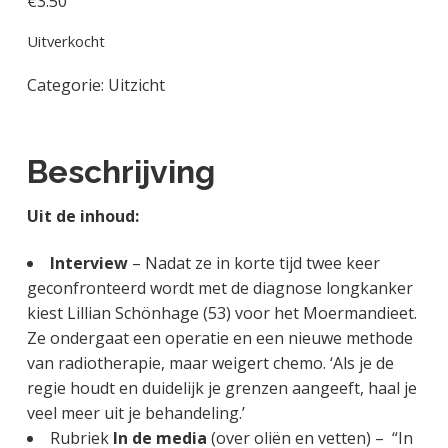
€
3.50
g
a
o
k
e
v
u
s
Uitverkocht
n
i
d
t
Categorie:
Uitzicht
k
g
a
a
n
t
k
i
Beschrijving
e
e
r
Uit de inhoud:
Interview
– Nadat ze in korte tijd twee keer
geconfronteerd wordt met de diagnose longkanker
kiest Lillian Schönhage (53) voor het Moermandieet.
Ze ondergaat een operatie en een nieuwe methode
van radiotherapie, maar weigert chemo. ‘Als je de
regie houdt en duidelijk je grenzen aangeeft, haal je
veel meer uit je behandeling.’
Rubriek
In de media
(over oliën en vetten) – “In