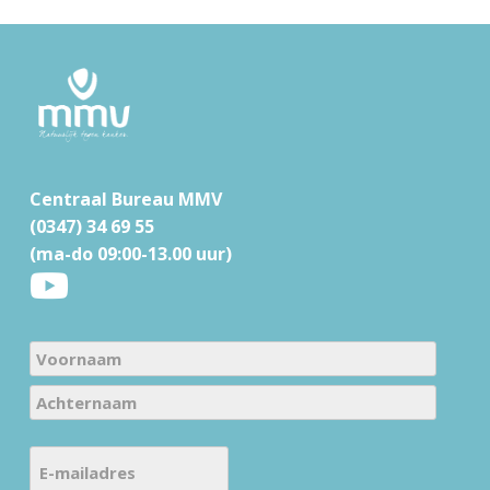
F
o
o
t
Centraal Bureau MMV
e
(0347) 34 69 55
r
(ma-do 09:00-13.00 uur)
N
a
V
m
o
e
A
o
E
c
(
r
-