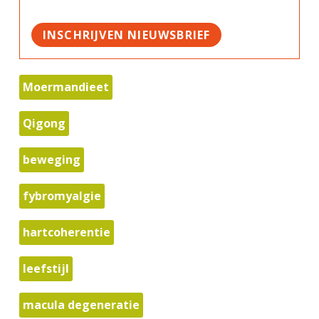
INSCHRIJVEN NIEUWSBRIEF
Moermandieet
Qigong
beweging
fybromyalgie
hartcoherentie
leefstijl
macula degeneratie