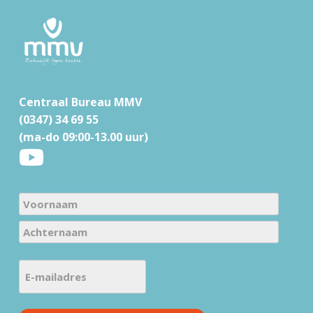
F
o
o
t
Centraal Bureau MMV
e
(0347) 34 69 55
r
(ma-do 09:00-13.00 uur)
N
a
V
m
o
e
A
o
E
c
(
r
-
h
V
n
m
t
e
a