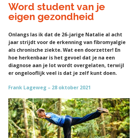
a
o
k
Word student van je
j
v
u
s
eigen gezondheid
k
i
d
t
t
g
e
Onlangs las ik dat de 26-jarige Natalie al acht
a
g
jaar strijdt voor de erkenning van fibromyalgie
t
e
als chronische ziekte. Wat een doorzetter! En
i
n
hoe herkenbaar is het gevoel dat je na een
e
k
diagnose aan je lot wordt overgelaten, terwijl
a
er ongelooflijk veel is dat je zelf kunt doen.
n
k
Frank Lageweg – 28 oktober 2021
e
r