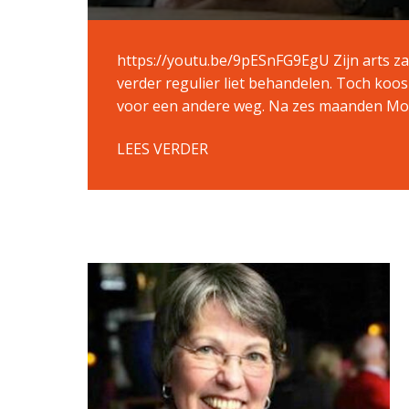
https://youtu.be/9pESnFG9EgU Zijn arts zag
verder regulier liet behandelen. Toch koo
voor een andere weg. Na zes maanden M
LEES VERDER