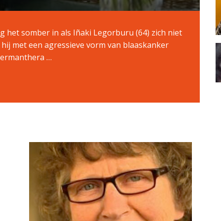
 het somber in als Iñaki Legorburu (64) zich niet
s hij met een agressieve vorm van blaaskanker
oermanthera …