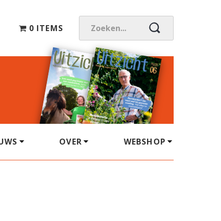
0 ITEMS
Z
O
E
K
E
N
.
.
.
EUWS
OVER
WEBSHOP