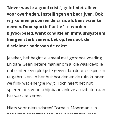
g
a
o
k
‘Never waste a good crisis’, geldt niet alleen
e
v
u
s
voor overheden, instellingen en bedrijven. Ook
n
i
d
t
wij kunnen proberen de crisis als kans waar te
k
g
nemen. Door sportief actief te worden
a
a
bijvoorbeeld. Want conditie en immuunsysteem
n
t
hangen sterk samen. Let op: lees ook de
k
i
disclaimer onderaan de tekst.
e
e
r
Jazeker, het begint allemaal met gezonde voeding.
En dan? Geen betere manier om al die waardevolle
nutriënten een plekje te geven dan door de spieren
te gebruiken. In het huishouden en de tuin kunnen
we flink wat energie kwijt. Toch heeft het nut
spieren ook voor schijnbaar zinloze activiteiten aan
het werk te zetten.
Niets voor niets schreef Cornelis Moerman zijn