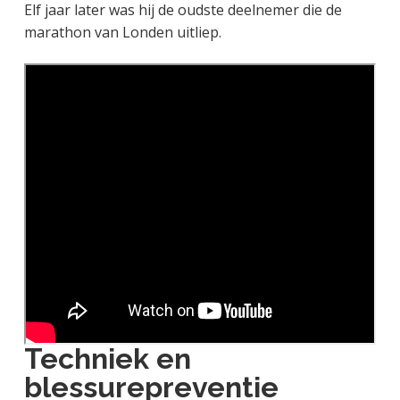
Elf jaar later was hij de oudste deelnemer die de
marathon van Londen uitliep.
Techniek en
blessurepreventie