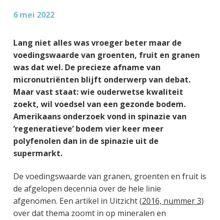
g
a
o
k
6 mei 2022
e
v
u
s
n
i
d
t
Lang niet alles was vroeger beter maar de
k
g
voedingswaarde van groenten, fruit en granen
a
a
was dat wel. De precieze afname van
n
t
micronutriënten blijft onderwerp van debat.
k
i
Maar vast staat: wie ouderwetse kwaliteit
e
e
zoekt, wil voedsel van een gezonde bodem.
r
Amerikaans onderzoek vond in spinazie van
‘regeneratieve’ bodem vier keer meer
polyfenolen dan in de spinazie uit de
supermarkt.
De voedingswaarde van granen, groenten en fruit is
de afgelopen decennia over de hele linie
afgenomen. Een artikel in Uitzicht (
2016, nummer 3
)
over dat thema zoomt in op mineralen en