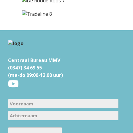
F
o
Centraal Bureau MMV
o
(0347) 34 69 55
t
(ma-do 09:00-13.00 uur)
e
r
N
a
V
m
o
e
A
o
E
c
(