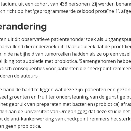
tadium, uit een cohort van 438 personen. Zij werden beha
zich richt op het ‘geprogrammeerde celdood proteïne 1’, afg
erandering
ten uit dit observatieve patiëntenonderzoek als uitgangspu
anvullend dieronderzoek uit. Daaruit bleek dat de proefdi
n in de nabijheid van tumorcellen hadden als ze op een vezelr
elijking tot suppletie met probiotica. ‘Samengenomen hebb
ktisch consequenties voor patiënten die checkpoint remmer
uderen de auteurs.
de hand de hand te liggen wat deze zijn: patiënten een gezon
eel groenten en fruit ter ondersteuning van de gunstige b
n het gebruik van preparaten met bacteriën (probiotica) afr
den aan de universiteit van Oregon
zegt
dat deze studie het
t de anti-kankerwerking van checkpoint remmers het sterk
 en geen probiotica.