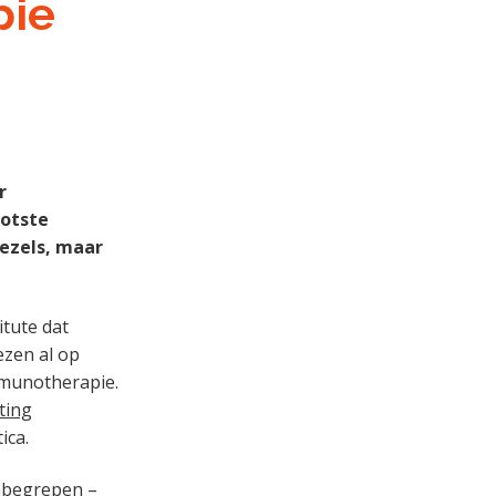
pie
r
ootste
ezels, maar
itute dat
ezen al op
mmunotherapie.
ting
ica.
nbegrepen –