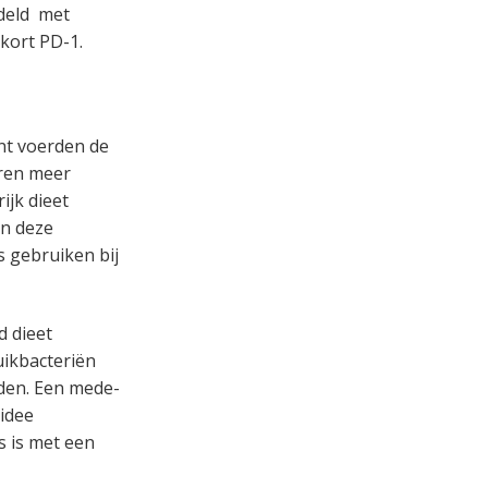
ndeld met
ekort PD-1.
nt voerden de
eren meer
ijk dieet
en deze
s gebruiken bij
d dieet
uikbacteriën
aden. Een mede-
 idee
s is met een