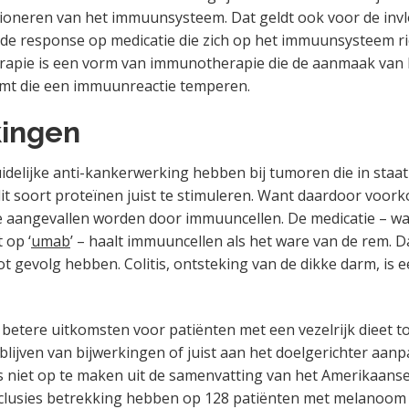
ctioneren van het immuunsysteem. Dat geldt ook voor de inv
de response op medicatie die zich op het immuunsysteem r
erapie is een vorm van immunotherapie die de aanmaak van
emt die een immuunreactie temperen.
kingen
idelijke anti-kankerwerking hebben bij tumoren die in staat 
t soort proteïnen juist te stimuleren. Want daardoor voor
e aangevallen worden door immuuncellen. De medicatie – w
 op ‘
umab
’ – haalt immuuncellen als het ware van de rem. D
t gevolg hebben. Colitis, ontsteking van de dikke darm, is e
 betere uitkomsten voor patiënten met een vezelrijk dieet to
tblijven van bijwerkingen of juist aan het doelgerichter aan
is niet op te maken uit de samenvatting van het Amerikaans
clusies betrekking hebben op 128 patiënten met melanoom 