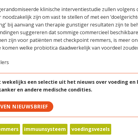
erandomiseerde klinische interventiestudie zullen volgens 
noodzakelijk zijn om vast te stellen of met een ‘doelgericht
g’ bij aanvang van therapie gunstiger resultaten zijn te beh
indingen suggereren dat sommige commercieel beschikbare
nen zijn voor patiënten met checkpoint remmers, is meer o
e komen welke probiotica daadwerkelijk van voordeel zouden
lers
ekelijks een selectie uit het nieuws over voeding en le
 kanker en andere medische condities.
JVEN NIEUWSBRIEF
remmers
immuunsysteem
voedingsvezels