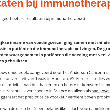
taten bij immunothera
ijkse inname van voedingsvezel ging samen met minde
sie in patiënten die immunotherapie ontvingen. De gr
rden waargenomen in patiënten die voeding met veel v
ca gebruikten.
 nieuw onderzoek, aangevoerd door het Anderson Cancer Inst
 de universiteit van Texas in Houston, VS. Eerdere studies w
 de activiteit van buikbacteriën en betere uitkomsten bij i
ie, recentelijk verschenen in Science en alleen als
samenvat
ggereert dat prebiotica de voorkeur verdient boven probiot
 van de darm heeft een belangrijke – doch voornamelijk o