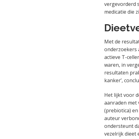
vergevorderd s
medicatie die 
Dieetv
Met de resulta
onderzoekers a
actieve T-celle
waren, in verg
resultaten pra
kanker’, concl
Het lijkt voor 
aanraden met v
(prebiotica) e
auteur verbon
ondersteunt da
vezelrijk dieet