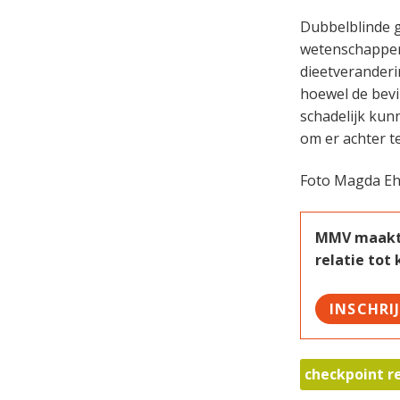
Dubbelblinde g
wetenschapper 
dieetveranderin
hoewel de bev
schadelijk kun
om er achter t
Foto Magda Eh
MMV maakt w
relatie tot
INSCHRI
checkpoint 