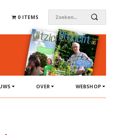
0 ITEMS
Z
O
E
K
E
N
.
.
.
EUWS
OVER
WEBSHOP