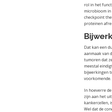
rol in het fun
microbioom in 
checkpoint th
proteïnen afr
Bijwer
Dat kan een du
aanmaak van di
tumoren dat z
meestal eindigt
bijwerkingen to
voorkomende.
In hoeverre de
zijn aan het ui
kankercellen, 
Wel dat de con