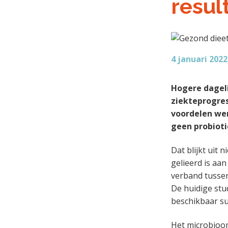
resul
a
o
k
k
v
u
s
t
i
d
t
e
g
g
a
4 januari 2022
e
t
n
i
Hogere dagel
k
e
ziekteprogres
a
voordelen we
n
geen probioti
k
e
Dat blijkt uit
r
gelieerd is aan
verband tussen
De huidige stud
beschikbaar su
Het microbioom