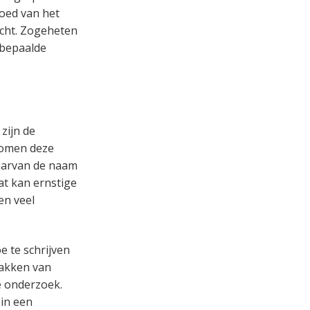
loed van het
icht. Zogeheten
 bepaalde
zijn de
komen deze
aarvan de naam
at kan ernstige
en veel
e te schrijven
pakken van
e onderzoek.
in een