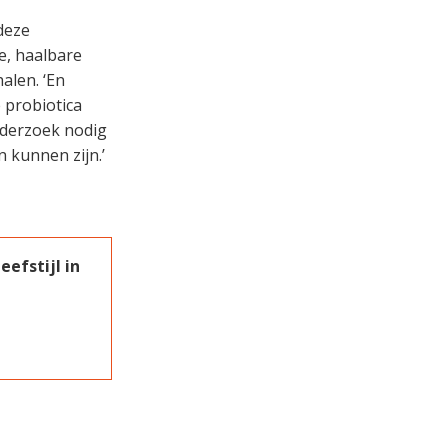
deze
e, haalbare
alen. ‘En
 probiotica
nderzoek nodig
 kunnen zijn.’
efstijl in