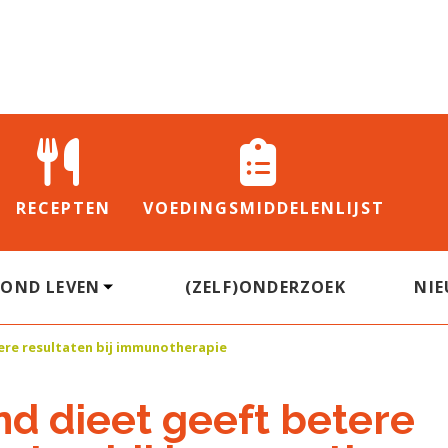
RECEPTEN
VOEDINGS
MIDDELENLIJST
ZOND LEVEN
(ZELF)ONDERZOEK
NI
ere resultaten bij immunotherapie
d dieet geeft betere