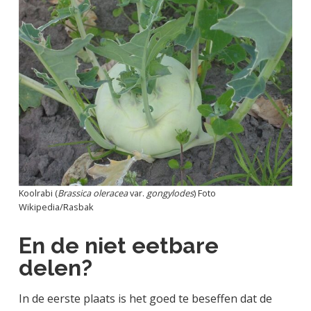
Koolrabi (
Brassica oleracea
var.
gongylodes
) Foto
Wikipedia
/
Rasbak
En de niet eetbare
delen?
In de eerste plaats is het goed te beseffen dat de