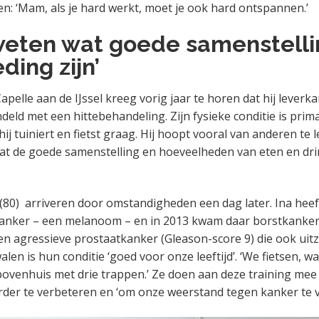
n: ‘Mam, als je hard werkt, moet je ook hard ontspannen.’
l weten wat goede samenstell
ding zijn’
Capelle aan de IJssel kreeg vorig jaar te horen dat hij leverk
eld met een hittebehandeling. Zijn fysieke conditie is prima. 
, hij tuiniert en fietst graag. Hij hoopt vooral van anderen te le
at de goede samenstelling en hoeveelheden van eten en dr
n (80) arriveren door omstandigheden een dag later. Ina heef
anker – een melanoom – en in 2013 kwam daar borstkanker b
een agressieve prostaatkanker (Gleason-score 9) die ook uitz
en is hun conditie ‘goed voor onze leeftijd’. ‘We fietsen, w
ovenhuis met drie trappen.’ Ze doen aan deze training me
verder te verbeteren en ‘om onze weerstand tegen kanker te v