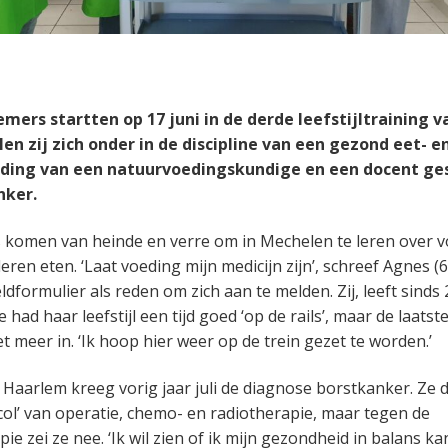
mers startten op 17 juni in de derde leefstijltraining 
n zij zich onder in de discipline van een gezond eet- e
ding van een natuurvoedingskundige en een docent ges
anker.
komen van heinde en verre om in Mechelen te leren over v
leren eten. ‘Laat voeding mijn medicijn zijn’, schreef Agnes (6
dformulier als reden om zich aan te melden. Zij, leeft sinds
had haar leefstijl een tijd goed ‘op de rails’, maar de laatste 
et meer in. ‘Ik hoop hier weer op de trein gezet te worden.’
 Haarlem kreeg vorig jaar juli de diagnose borstkanker. Ze d
col’ van operatie, chemo- en radiotherapie, maar tegen de
e zei ze nee. ‘Ik wil zien of ik mijn gezondheid in balans 