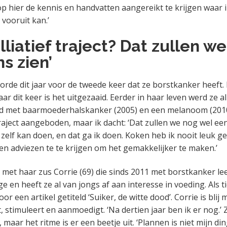
op hier de kennis en handvatten aangereikt te krijgen waar i
vooruit kan.’
lliatief traject? Dat zullen w
s zien’
oorde dit jaar voor de tweede keer dat ze borstkanker heeft.
ar dit keer is het uitgezaaid. Eerder in haar leven werd ze al
d met baarmoederhalskanker (2005) en een melanoom (2010)
traject aangeboden, maar ik dacht: ‘Dat zullen we nog wel eens
k zelf kan doen, en dat ga ik doen. Koken heb ik nooit leuk g
 en adviezen te te krijgen om het gemakkelijker te maken.’
et haar zus Corrie (69) die sinds 2011 met borstkanker leeft
 en heeft ze al van jongs af aan interesse in voeding. Als t
or een artikel getiteld ‘Suiker, de witte dood’. Corrie is blij
, stimuleert en aanmoedigt. ‘Na dertien jaar ben ik er nog.’
, maar het ritme is er een beetje uit. ‘Plannen is niet mijn di