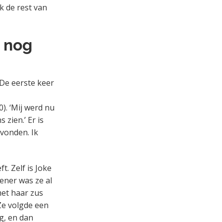
k de rest van
e nog
 De eerste keer
. ‘Mij werd nu
 zien.’ Er is
evonden. Ik
. Zelf is Joke
iener was ze al
 met haar zus
 Ze volgde een
ng, en dan