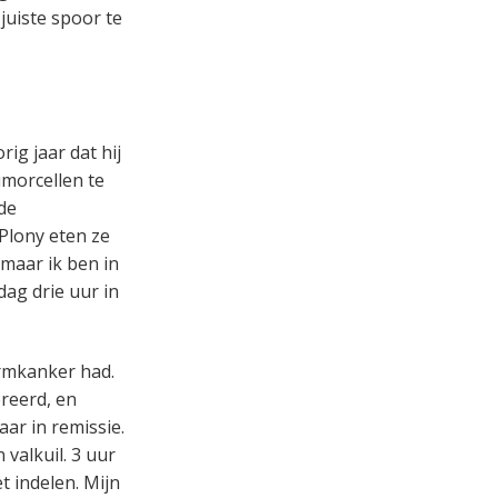
juiste spoor te
ig jaar dat hij
umorcellen te
de
Plony eten ze
 maar ik ben in
 dag drie uur in
armkanker had.
ereerd, en
ar in remissie.
valkuil. 3 uur
et indelen. Mijn