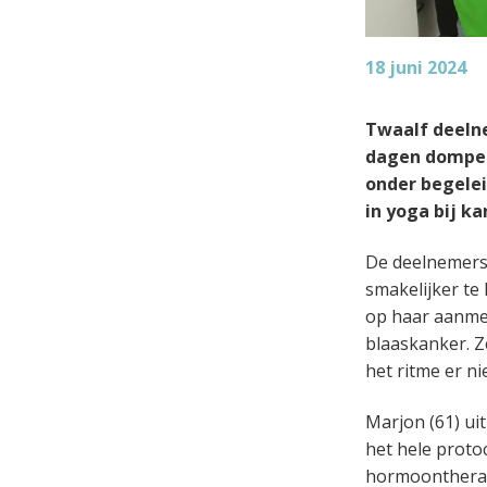
18 juni 2024
Twaalf deelne
dagen dompele
onder begelei
in yoga bij k
De deelnemers 
smakelijker te 
op haar aanmel
blaaskanker. Ze 
het ritme er ni
Marjon (61) uit
het hele proto
hormoontherapi