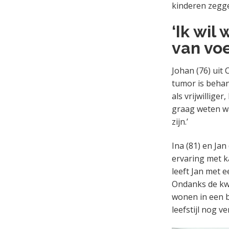
kinderen zegge
‘Ik wi
van voe
Johan (76) uit 
tumor is behand
als vrijwilliger
graag weten w
zijn.’
Ina (81) en Ja
ervaring met k
leeft Jan met 
Ondanks de kwal
wonen in een b
leefstijl nog 