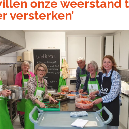
illen onze weerstand 
r versterken’