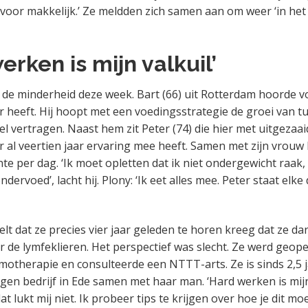
 voor makkelijk.’ Ze meldden zich samen aan om weer ‘in het 
erken is mijn valkuil’
 de minderheid deze week. Bart (66) uit Rotterdam hoorde vor
 heeft. Hij hoopt met een voedingsstrategie de groei van t
l vertragen. Naast hem zit Peter (74) die hier met uitgezaai
 al veertien jaar ervaring mee heeft. Samen met zijn vrouw 
te per dag. ‘Ik moet opletten dat ik niet ondergewicht raak,
ndervoed’, lacht hij. Plony: ‘Ik eet alles mee. Peter staat elke
elt dat ze precies vier jaar geleden te horen kreeg dat ze d
r de lymfeklieren. Het perspectief was slecht. Ze werd geop
otherapie en consulteerde een NTTT-arts. Ze is sinds 2,5 ja
gen bedrijf in Ede samen met haar man. ‘Hard werken is mijn 
at lukt mij niet. Ik probeer tips te krijgen over hoe je dit mo