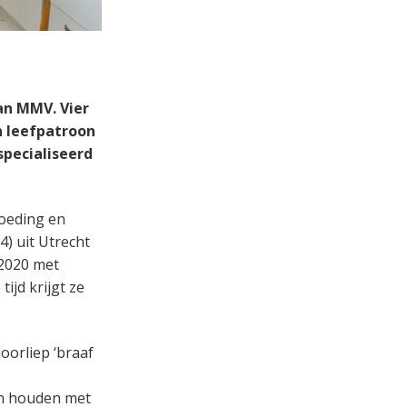
van MMV. Vier
n leefpatroon
pecialiseerd
oeding en
4) uit Utrecht
 2020 met
tijd krijgt ze
oorliep ‘braaf
kan houden met