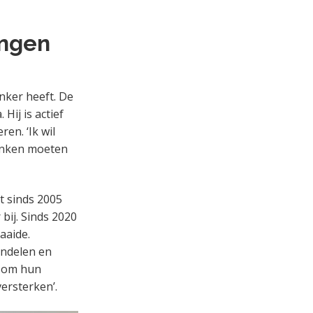
ingen
anker heeft. De
Hij is actief
ren. ‘Ik wil
inken moeten
t sinds 2005
ij. Sinds 2020
aaide.
andelen en
e om hun
ersterken’.