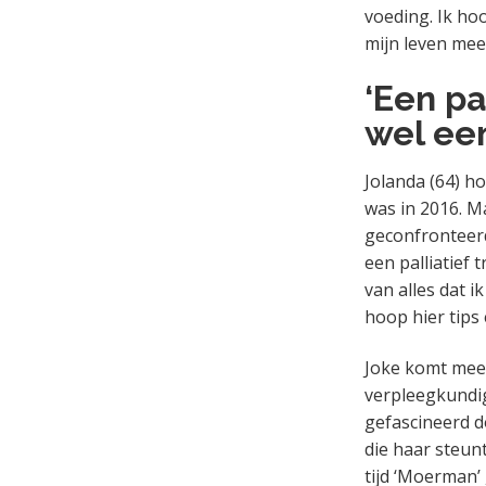
voeding. Ik ho
mijn leven mee 
‘Een pa
wel een
Jolanda (64) h
was in 2016. Ma
geconfronteer
een palliatief 
van alles dat i
hoop hier tips
Joke komt mee m
verpleegkundige
gefascineerd do
die haar steunt
tijd ‘Moerman’ 