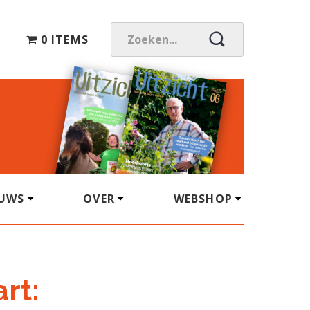
0 ITEMS
Z
O
E
K
E
N
.
.
.
EUWS
OVER
WEBSHOP
rt: