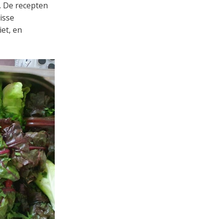
k. De recepten
risse
et, en