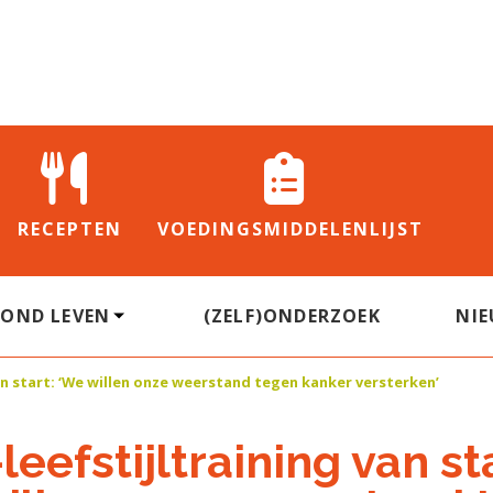
RECEPTEN
VOEDINGS
MIDDELENLIJST
ZOND LEVEN
(ZELF)ONDERZOEK
NI
an start: ‘We willen onze weerstand tegen kanker versterken’
eefstijltraining van sta