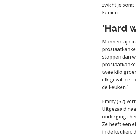
zwicht je soms
komen’.
‘Hard w
Mannen zijn in
prostaatkanker
stoppen dan we
prostaatkanker
twee kilo groen
elk geval niet o
de keuken.’
Emmy (52) vert
Uitgezaaid naa
onderging chem
Ze heeft een ei
in de keuken, d