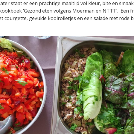
ater staat er een prachtige maaltijd vol kleur, bite en smaa
 kookboek
‘Gezond eten volgens Moerman en NTTT’
. Een f
 courgette, gevulde koolrolletjes en een salade met rode bi