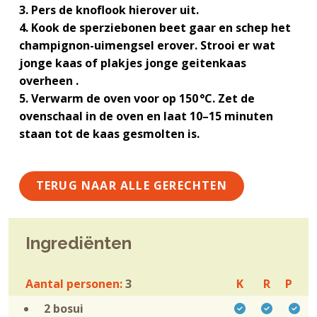
g
a
o
k
3. Pers de knoflook hierover uit.
e
v
u
s
4. Kook de sperziebonen beet gaar en schep het
n
i
d
t
champignon-uimengsel erover. Strooi er wat
k
g
jonge kaas of plakjes jonge geitenkaas
a
a
overheen .
n
t
5. Verwarm de oven voor op 150 °C. Zet de
k
i
ovenschaal in de oven en laat 10–15 minuten
e
e
staan tot de kaas gesmolten is.
r
TERUG NAAR ALLE GERECHTEN
Ingrediënten
Aantal personen:
3
K
R
P
2
bosui