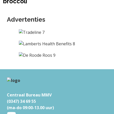
broccoli
Advertenties
F
o
o
Centraal Bureau MMV
t
(0347) 34 69 55
e
(ma-do 09:00-13.00 uur)
r