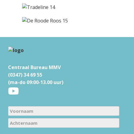
F
o
Centraal Bureau MMV
o
(0347) 34 69 55
t
(ma-do 09:00-13.00 uur)
e
r
N
a
V
m
o
e
A