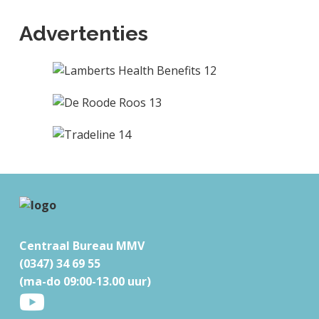
Advertenties
F
o
Centraal Bureau MMV
o
(0347) 34 69 55
t
(ma-do 09:00-13.00 uur)
e