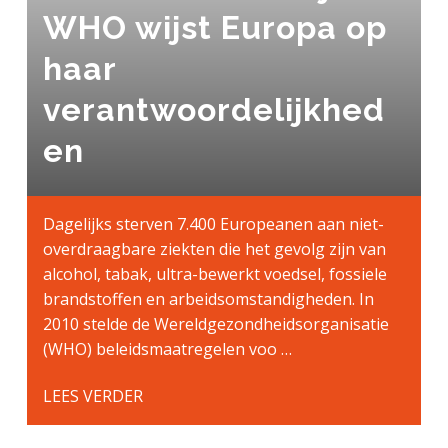
g
a
o
k
WHO wijst Europa op
e
v
u
s
haar
n
i
d
t
k
g
verantwoordelijkhed
a
a
n
t
en
k
i
e
e
r
Dagelijks sterven 7.400 Europeanen aan niet-
overdraagbare ziekten die het gevolg zijn van
alcohol, tabak, ultra-bewerkt voedsel, fossiele
brandstoffen en arbeidsomstandigheden. In
2010 stelde de Wereldgezondheidsorganisatie
(WHO) beleidsmaatregelen voo …
LEES VERDER