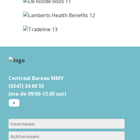
F
o
Centraal Bureau MMV
o
(0347) 34 69 55
t
(ma-do 09:00-13.00 uur)
e
r
N
a
V
m