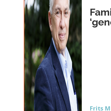
Fami
‘gen
Frits 