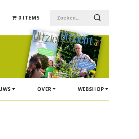
0 ITEMS
Z
O
E
K
E
N
.
.
.
EUWS
OVER
WEBSHOP