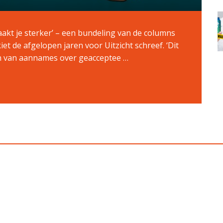
aakt je sterker’ – een bundeling van de columns
et de afgelopen jaren voor Uitzicht schreef. ‘Dit
en van aannames over geacceptee …