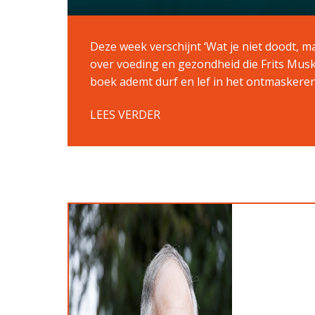
Deze week verschijnt ‘Wat je niet doodt, m
over voeding en gezondheid die Frits Muski
boek ademt durf en lef in het ontmasker
LEES VERDER