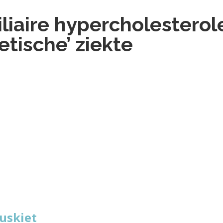
liaire hypercholestero
etische’ ziekte
Muskiet