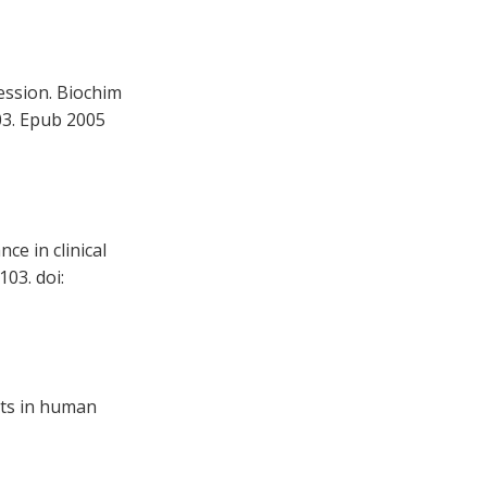
ession. Biochim
03. Epub 2005
e in clinical
103. doi:
nts in human