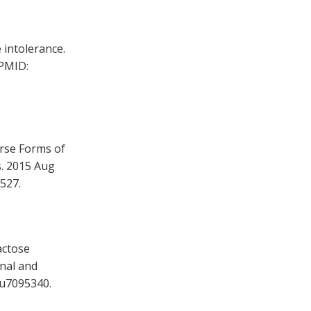
intolerance.
 PMID:
rse Forms of
s. 2015 Aug
527.
actose
onal and
nu7095340.