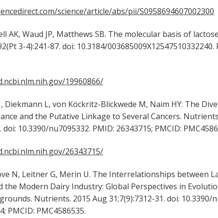
iencedirect.com/science/article/abs/pii/S0958694607002300
K, Waud JP, Matthews SB. The molecular basis of lactose 
;92(Pt 3-4):241-87. doi: 10.3184/003685009X12547510332240.
.ncbi.nlm.nih.gov/19960866/
iekmann L, von Köckritz-Blickwede M, Naim HY. The Dive
rance and the Putative Linkage to Several Cancers. Nutrient
0. doi: 10.3390/nu7095332. PMID: 26343715; PMCID: PMC4586
.ncbi.nlm.nih.gov/26343715/
 N, Leitner G, Merin U. The Interrelationships between L
d the Modern Dairy Industry: Global Perspectives in Evoluti
kgrounds. Nutrients. 2015 Aug 31;7(9):7312-31. doi: 10.3390/
4; PMCID: PMC4586535.