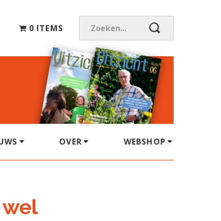
0 ITEMS
Z
O
E
K
E
N
.
.
.
EUWS
OVER
WEBSHOP
 wel