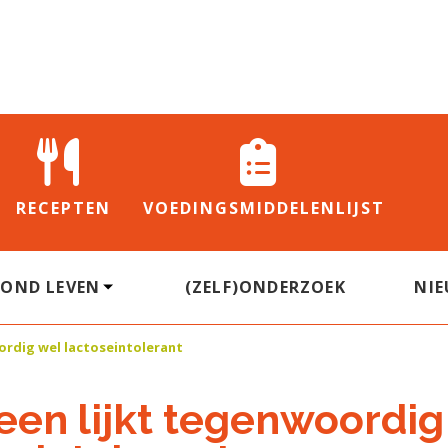
RECEPTEN
VOEDINGS
MIDDELENLIJST
ZOND LEVEN
(ZELF)ONDERZOEK
NI
ordig wel lactoseintolerant
een lijkt tegenwoordig