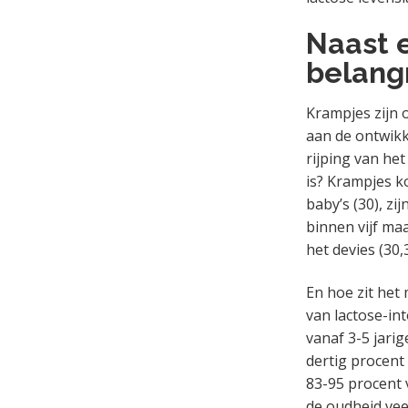
Naast e
belangr
Krampjes zijn 
aan de ontwik
rijping van he
is? Krampjes k
baby’s (30), z
binnen vijf ma
het devies (30,
En hoe zit het 
van lactose-in
vanaf 3-5 jarige
dertig procent b
83-95 procent 
de oudheid vee