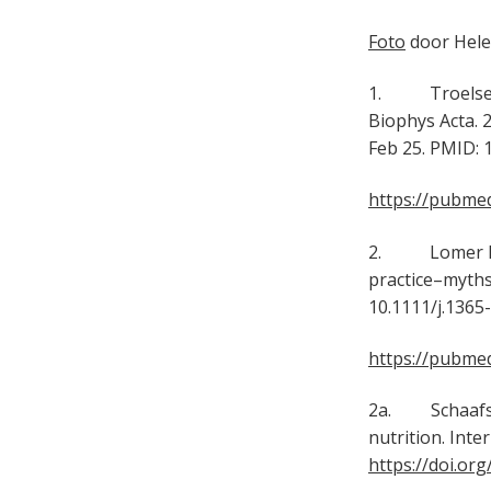
Foto
door Hele
1. Troelsen JT
Biophys Acta. 
Feb 25. PMID:
https://pubmed
2. Lomer MC, P
practice–myths 
10.1111/j.1365
https://pubmed
2a. Schaafsma 
nutrition. Inte
https://doi.org