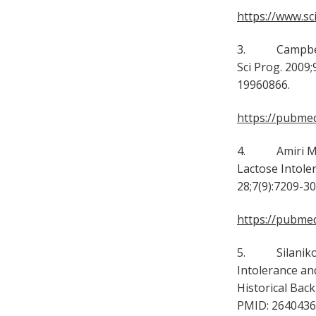
https://www.sc
3. Campbell A
Sci Prog. 2009
19960866.
https://pubmed
4. Amiri M, D
Lactose Intole
28;7(9):7209-3
https://pubmed
5. Silanikove
Intolerance an
Historical Bac
PMID: 2640436