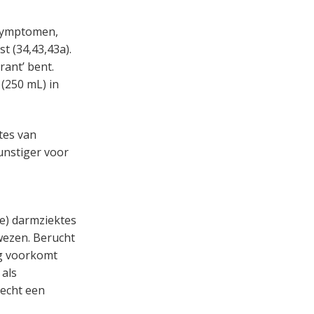
 symptomen,
t (34,43,43a).
rant’ bent.
(250 mL) in
tes van
gunstiger voor
e) darmziektes
ewezen. Berucht
ng voorkomt
 als
recht een