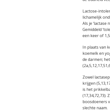
Lactose-intole
lichamelijk ond
Als je ‘lactase 
Gemiddeld ‘tol
een keer of 1,
In plaats van
koemelk en yog
de darmen; he
(2a,5,12,17,51,
Zowel lactasep
krijgen (5,13,
is het prikkel
(17,34,72,73).
boosdoeners vo
slechte naam.