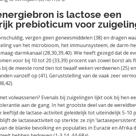
nergiebron is lactose een
ijk prebioticum voor zuigeli
onschuldig, vergen geen geneesmiddelen (38) en dragen waars
keling van het microbioom, het immuunsysteem, de darm-he
t maag-darmkanaal (28,30,39,40). Wie heeft gezegd dat de ev
omen voor bij 10 tot 20 (33,39) procent van zowel borst als 
ijn bij de meeste rond tien tot twaalf weken verdwenen (25) 
anden vanzelf op (41). Geruststelling van de vaak zeer vermo
38,42).
met volwassenen? Evenals bij zuigelingen lijkt ook bij hen e
tolerantie aan de gang. In het grootste deel van de wereldbe
 leeftijd de lactase-activiteit geleidelijk tot uiteindelijk 5-10 
lijft de lactaseactiviteit op sterkte: ze zijn ‘lactasepersisten
van de blanke bevolking en populaties in Eurazië en Afrika d
teelt hebben bedreven (1-3,14, 44-68a).