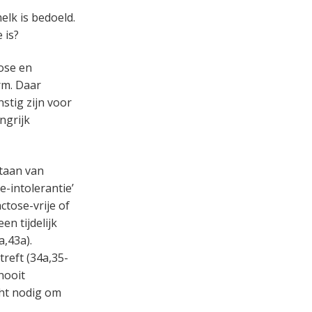
elk is bedoeld.
 is?
ose en
arm. Daar
stig zijn voor
ngrijk
staan van
e-intolerantie’
ctose-vrije of
n tijdelijk
a,43a).
reft (34a,35-
 nooit
cht nodig om