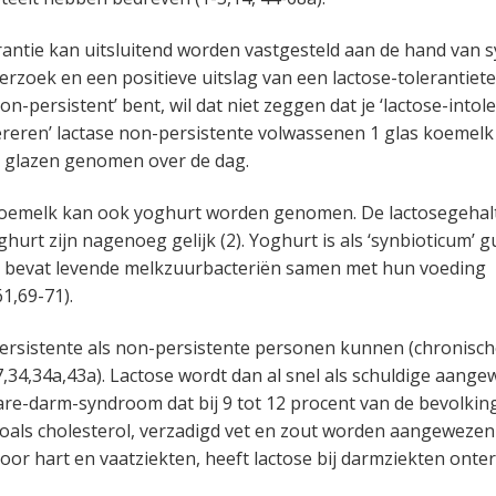
rantie kan uitsluitend worden vastgesteld aan de hand van
erzoek en een positieve uitslag van een lactose-tolerantietes
non-persistent’ bent, wil dat niet zeggen dat je ‘lactose-intole
ereren’ lactase non-persistente volwassenen 1 glas koemelk 
5 glazen genomen over de dag.
 koemelk kan ook yoghurt worden genomen. De lactosegehal
hurt zijn nagenoeg gelijk (2). Yoghurt is als ‘synbioticum’ 
t bevat levende melkzuurbacteriën samen met hun voeding
61,69-71).
ersistente als non-persistente personen kunnen (chronisch
17,34,34a,43a). Lactose wordt dan al snel als schuldige aang
bare-darm-syndroom dat bij 9 tot 12 procent van de bevolki
 Zoals cholesterol, verzadigd vet en zout worden aangewezen
or hart en vaatziekten, heeft lactose bij darmziekten onte