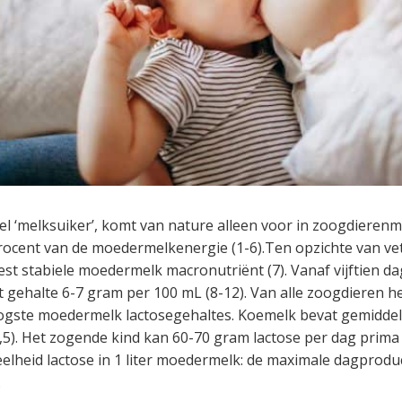
el ‘melksuiker’, komt van nature alleen voor in zoogdierenm
ocent van de moedermelkenergie (1-6).Ten opzichte van vet 
est stabiele moedermelk macronutriënt (7). Vanaf vijftien d
t gehalte 6-7 gram per 100 mL (8-12). Van alle zoogdieren
gste moedermelk lactosegehaltes. Koemelk bevat gemiddeld
,5). Het zogende kind kan 60-70 gram lactose per dag prima
eelheid lactose in 1 liter moedermelk: de maximale dagprodu
.