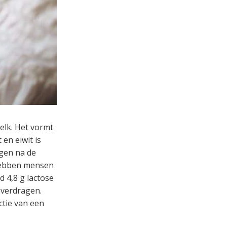
elk. Het vormt
en eiwit is
agen na de
 hebben mensen
 4,8 g lactose
 verdragen.
ctie van een