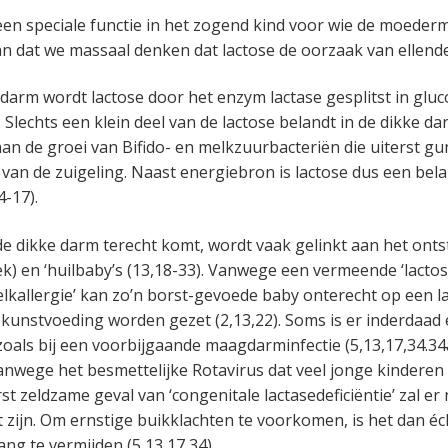
een speciale functie in het zogend kind voor wie de moederm
n dat we massaal denken dat lactose de oorzaak van ellende
darm wordt lactose door het enzym lactase gesplitst in gluc
. Slechts een klein deel van de lactose belandt in de dikke d
aan de groei van Bifido- en melkzuurbacteriën die uiterst gun
van de zuigeling. Naast energiebron is lactose dus een bela
4-17).
 de dikke darm terecht komt, wordt vaak gelinkt aan het ont
ek) en ‘huilbaby’s (13,18-33). Vanwege een vermeende ‘lactos
elkallergie’ kan zo’n borst-gevoede baby onterecht op een la
kunstvoeding worden gezet (2,13,22). Soms is er inderdaad ee
 zoals bij een voorbijgaande maagdarminfectie (5,13,17,34.34
anwege het besmettelijke Rotavirus dat veel jonge kinderen t
erst zeldzame geval van ‘congenitale lactasedeficiëntie’ zal er
it zijn. Om ernstige buikklachten te voorkomen, is het dan é
ang te vermijden (5,13,17,34).