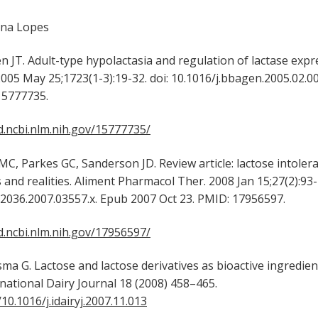
na Lopes
. Adult-type hypolactasia and regulation of lactase expr
2005 May 25;1723(1-3):19-32. doi: 10.1016/j.bbagen.2005.02.0
 15777735.
.ncbi.nlm.nih.gov/15777735/
arkes GC, Sanderson JD. Review article: lactose intoleranc
and realities. Aliment Pharmacol Ther. 2008 Jan 15;27(2):93-
-2036.2007.03557.x. Epub 2007 Oct 23. PMID: 17956597.
.ncbi.nlm.nih.gov/17956597/
G. Lactose and lactose derivatives as bioactive ingredie
rnational Dairy Journal 18 (2008) 458–465.
/10.1016/j.idairyj.2007.11.013