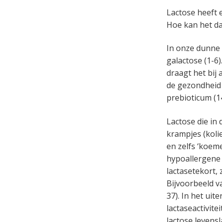
Lactose heeft 
Hoe kan het da
In onze dunne 
galactose (1-6)
draagt het bij 
de gezondheid 
prebioticum (1
Lactose die in
krampjes (koli
en zelfs ‘koem
hypoallergene 
lactasetekort,
Bijvoorbeeld v
37). In het uit
lactaseactivite
lactose levensl