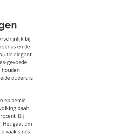
ngen
chijnlijk bij
rsenas en de
olutie elegant
fles-gevoede
en houden
eide ouders is
en epidemie
volking daalt
procent. Bij
t’. Het gaat om
ie vaak sinds