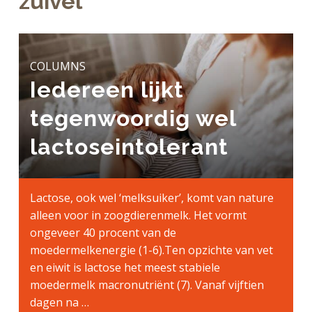
zuivel
a
o
k
j
v
u
s
k
i
d
t
t
g
COLUMNS
e
a
Iedereen lijkt
g
t
e
tegenwoordig wel
i
n
e
k
lactoseintolerant
a
n
k
Lactose, ook wel ‘melksuiker’, komt van nature
e
alleen voor in zoogdierenmelk. Het vormt
r
ongeveer 40 procent van de
moedermelkenergie (1-6).Ten opzichte van vet
en eiwit is lactose het meest stabiele
moedermelk macronutriënt (7). Vanaf vijftien
dagen na …