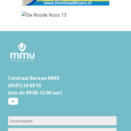
F
o
o
t
Centraal Bureau MMV
e
(0347) 34 69 55
r
(ma-do 09:00-13.00 uur)
N
a
V