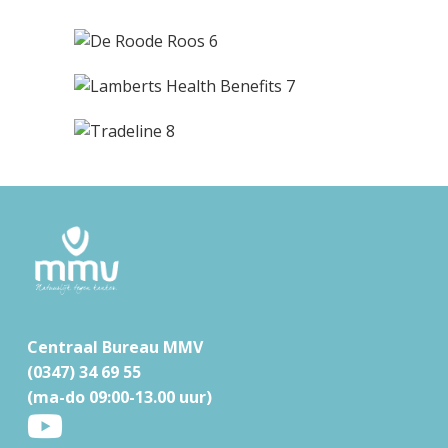
F
o
o
t
Centraal Bureau MMV
e
(0347) 34 69 55
r
(ma-do 09:00-13.00 uur)