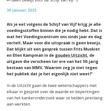
g
a
o
k
e
v
u
s
30 januari 2025
n
i
d
t
k
g
Als je eet volgens de Schijf van Vijf krijg je alle
a
a
voedingsstoffen binnen die je nodig hebt. Dat is
n
t
wat het Voedingscentrum ons sinds jaar en dag
k
i
vertelt. Maar voor die uitspraak is geen bewijs.
e
e
Dat blijkt uit een gesprek tussen Frits Muskiet
r
en Ellen Kampman in de
gouden Uitzicht
, de
uitgave die verscheen ter ere van het 50-jarig
bestaan van MMV. ‘Waarom zeg je niet tegen
het publiek dat je het eigenlijk niet weet?’
In de Uitzicht gaan de twee wetenschappers met
elkaar in gesprek over de waarde en beperkingen
van het kankeronderzoek waar ze beiden jarenlang
aan werkten.