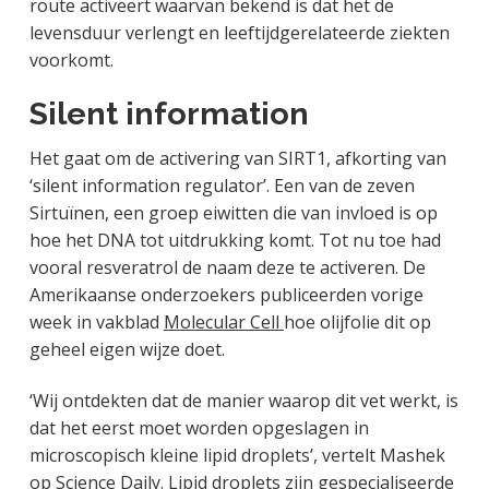
route activeert waarvan bekend is dat het de
levensduur verlengt en leeftijdgerelateerde ziekten
voorkomt.
Silent information
Het gaat om de activering van SIRT1, afkorting van
‘silent information regulator’. Een van de zeven
Sirtuïnen, een groep eiwitten die van invloed is op
hoe het DNA tot uitdrukking komt. Tot nu toe had
vooral resveratrol de naam deze te activeren. De
Amerikaanse onderzoekers publiceerden vorige
week in vakblad
Molecular Cell
hoe olijfolie dit op
geheel eigen wijze doet.
‘Wij ontdekten dat de manier waarop dit vet werkt, is
dat het eerst moet worden opgeslagen in
microscopisch kleine lipid droplets’, vertelt Mashek
op
Science Daily
. Lipid droplets zijn gespecialiseerde