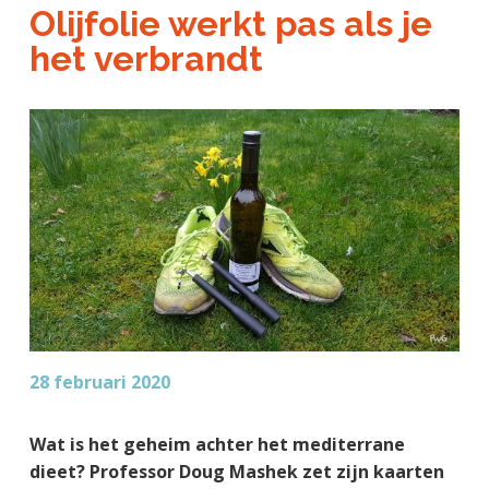
a
o
k
Olijfolie werkt pas als je
j
v
u
s
het verbrandt
k
i
d
t
t
g
e
a
g
t
e
i
n
e
k
a
n
k
e
r
28 februari 2020
Wat is het geheim achter het mediterrane
dieet? Professor Doug Mashek zet zijn kaarten